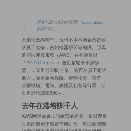
原文
刊於信報財經新聞「
StartupBeat
創科鬥室
」
為加快數碼轉型，現時不少本地企業都要
求員工進修，例如機器學習等知識。亞馬
遜雲端運算服務（AWS）在香港舉辦
「
AWS DeepRacer
自動駕駛賽車訓練
營」，吸引近20間企業、逾百名員工組隊
參與，涵蓋金融保險、運輸物流、零售、
公營機構、電訊、媒體及初創等行業，活
動累計培訓逾500人。
去年在港培訓千人
AWS團隊為參加訓練營的企業，舉辦度身
訂造的機器學習實作研討會，幫助參賽團