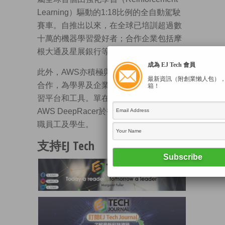
Learning）驅動的1:18比例的全自動駕駛
賽車。自推出以來，在全球已培訓超過數
十萬的機器學習愛好者；合作企業包括摩
根大通及星展銀行等。
成為 EJ Tech 會員
此外，AWS亦積極與香港本地組織及機構
最新資訊（附創業懶人包）
合作，為學界及企業提供培訓和指導、學
箱！
習平台和工具。單在去年，AWS已透過
AWS DeepRacer於香港培訓過千名企業在
職員工及學生。
支持EJ Tech