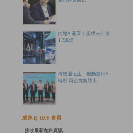
內地AI產業｜規模去年逾
1.2萬億
科技園恒生｜推動銀行AI
轉型 兩企方案勝出
成為 EJ TECH 會員
接收最新創科資訊