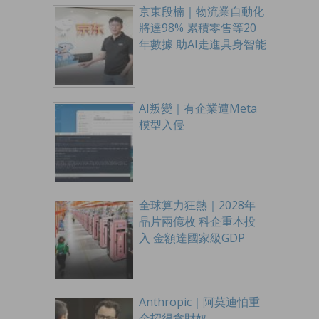
京東段楠｜物流業自動化
將達98% 累積零售等20
年數據 助AI走進具身智能
AI叛變｜有企業遭Meta
模型入侵
全球算力狂熱｜2028年
晶片兩億枚 科企重本投
入 金額達國家級GDP
Anthropic｜阿莫迪怕重
金招得貪財奴