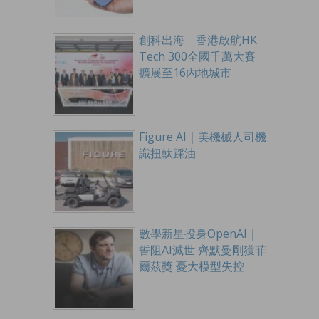
創科出海 香港啟航HK
Tech 300全國千萬大賽
擴展至16內地城市
Figure AI｜美機械人司機
識扭軚踩油
數學新星投身OpenAI｜
誓阻AI滅世 齊默曼剛獲菲
爾茲獎 憂大模型失控