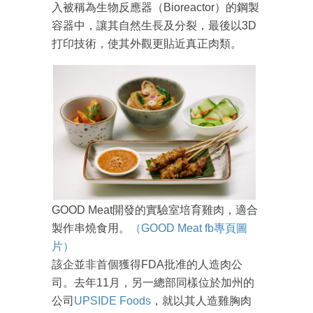
入被稱為生物反應器（Bioreactor）的鋼製
容器中，讓其自然生長及分裂，最後以3D
打印技術，使其外觀更貼近真正肉類。
GOOD Meat開發的實驗室培育雞肉，適合
製作串燒食用。
（GOOD Meat fb專頁圖
片）
該企並非首個獲得FDA批准的人造肉公
司。去年11月，另一總部同樣位於加州的
公司
UPSIDE Foods
，就以其人造雞胸肉