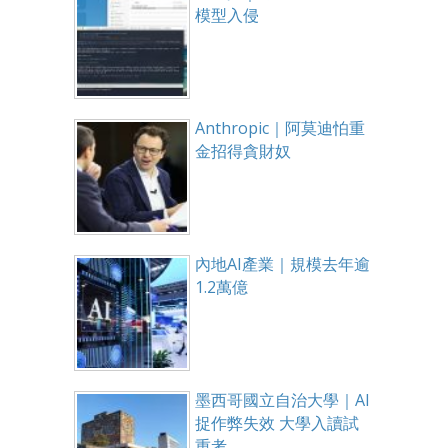
模型入侵
Anthropic｜阿莫迪怕重
金招得貪財奴
內地AI產業｜規模去年逾
1.2萬億
墨西哥國立自治大學｜AI
捉作弊失效 大學入讀試
重考