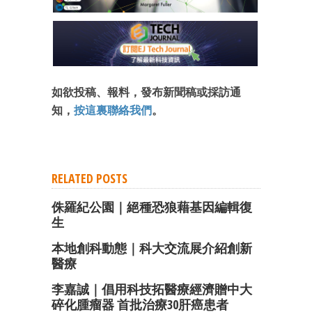
如欲投稿、報料，發布新聞稿或採訪通
知，
按這裏聯絡我們
。
RELATED POSTS
侏羅紀公園｜絕種恐狼藉基因編輯復
生
本地創科動態｜科大交流展介紹創新
醫療
李嘉誠｜倡用科技拓醫療經濟贈中大
碎化腫瘤器 首批治療30肝癌患者