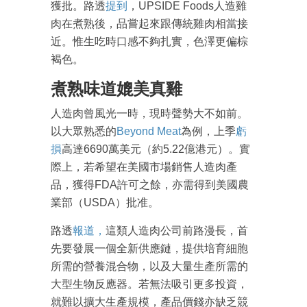
獲批。路透
提到
，UPSIDE Foods人造雞
肉在煮熟後，品嘗起來跟傳統雞肉相當接
近。惟生吃時口感不夠扎實，色澤更偏棕
褐色。
煮熟味道媲美真雞
人造肉曾風光一時，現時聲勢大不如前。
以大眾熟悉的
Beyond Meat
為例，上季
虧
損
高達6690萬美元（約5.22億港元）。實
際上，若希望在美國市場銷售人造肉產
品，獲得FDA許可之餘，亦需得到美國農
業部（USDA）批准。
成為 EJ Tech 會員
路透
報道
，
這類人造肉公司前路漫長，首
最新資訊（附創業懶人包）
先要發展一個全新供應鏈，提供培育細胞
箱！
所需的營養混合物，以及大量生產所需的
大型生物反應器。若無法吸引更多投資，
就難以擴大生產規模，產品價錢亦缺乏競