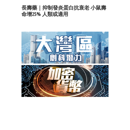
長壽藥｜抑制發炎蛋白抗衰老 小鼠壽
命增25% 人類或適用