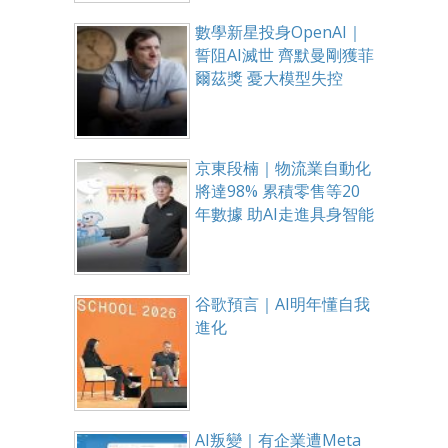
數學新星投身OpenAI｜
誓阻AI滅世 齊默曼剛獲菲
爾茲獎 憂大模型失控
京東段楠｜物流業自動化
將達98% 累積零售等20
年數據 助AI走進具身智能
谷歌預言｜AI明年懂自我
進化
AI叛變｜有企業遭Meta