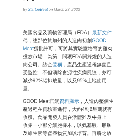
By
StartupBeat
on March 23, 2023
美國食品及藥物管理局（FDA）
最新文件
稱，總部位於加州的人造肉初創
GOOD
Meat
獲批許可，可將其實驗室培育的雞肉
投放市場，為第二間獲FDA開綠燈的人造
肉公司。該企
聲稱
，產品生產過程無菌且
受監控，不但消除食源性疾病風險，亦可
減少92%碳排放量，以及95%土地使用
量。
GOOD Meat官網
資料顯示
，人造肉整個生
產過程在實驗室進行，大約4到6星期就有
收穫。食品開發人員在活體雞及牛身上，
收集一小部分細胞樣本，以氨基酸、脂肪
及維生素等營養物質加以培育。再將之放