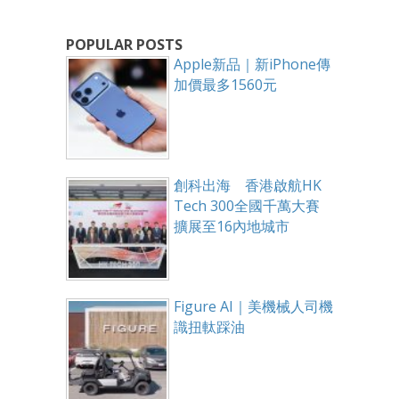
POPULAR POSTS
Apple新品｜新iPhone傳
加價最多1560元
創科出海 香港啟航HK
Tech 300全國千萬大賽
擴展至16內地城市
Figure AI｜美機械人司機
識扭軚踩油