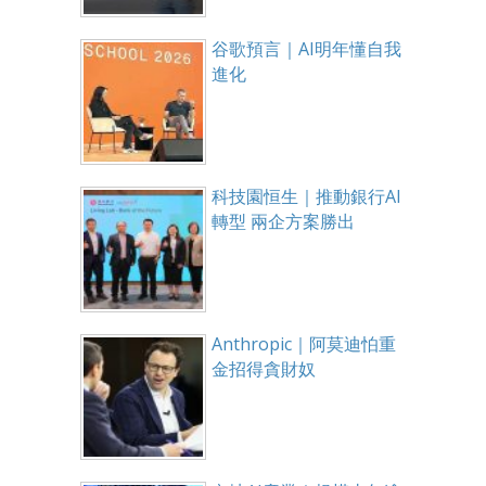
谷歌預言｜AI明年懂自我
進化
科技園恒生｜推動銀行AI
轉型 兩企方案勝出
Anthropic｜阿莫迪怕重
金招得貪財奴