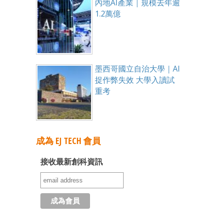
內地AI產業｜規模去年逾
1.2萬億
墨西哥國立自治大學｜AI
捉作弊失效 大學入讀試
重考
成為 EJ TECH 會員
接收最新創科資訊