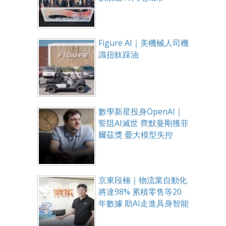
Figure AI｜美機械人司機
識扭軚踩油
數學新星投身OpenAI｜
誓阻AI滅世 齊默曼剛獲菲
爾茲獎 憂大模型失控
京東段楠｜物流業自動化
將達98% 累積零售等20
年數據 助AI走進具身智能