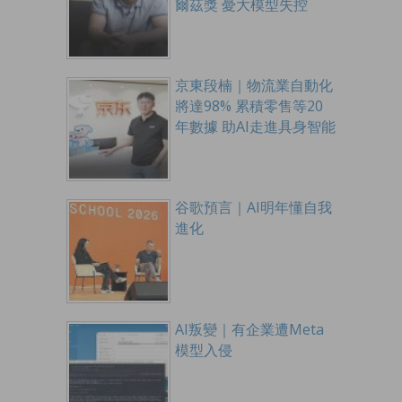
爾茲獎 憂大模型失控
京東段楠｜物流業自動化
將達98% 累積零售等20
年數據 助AI走進具身智能
谷歌預言｜AI明年懂自我
進化
AI叛變｜有企業遭Meta
模型入侵