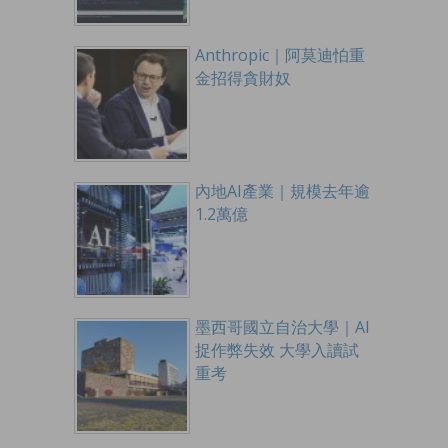
Anthropic｜阿莫迪怕重
金招得貪財奴
內地AI產業｜規模去年逾
1.2萬億
墨西哥國立自治大學｜AI
捉作弊失效 大學入讀試
重考