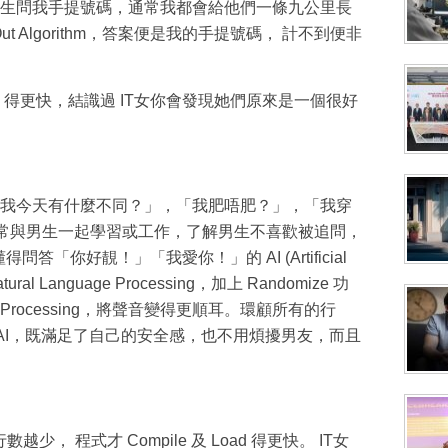
生問我手提號碼，通常我都會給他們一條九公里長
ut Algorithm，答案便是我的手提號碼， 計不到便非
ze」 得更快，結識過 IT女你會發現她們原來是一個很好
我今天有什麼不同？」，「我肥唔肥？」，「我穿
常常與男生一起學習或工作，了解男生不喜歡被追問，
懂得問答「你好靚！」「我愛你！」的 AI (Artificial
ural Language Processing，加上 Randomize 功
 Processing，將聲音變得更順耳。環顧所有的行
的 AI，既滿足了自己的安全感，也不用煩擾男友，而且
 的行數越少， 程式才 Compile 及 Load 得更快。 IT女