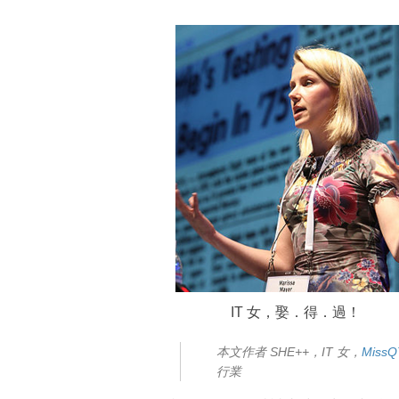
IT 女，娶．得．過！
本文作者 SHE++，IT 女，
MissQ
行業