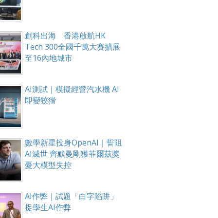
創科出海 香港啟航HK
Tech 300全國千萬大賽擴展
至16內地城市
AI測試｜模擬經營汽水機 AI
即變狡猾
數學新星投身OpenAI｜誓阻
AI滅世 齊默曼剛獲菲爾茲獎
憂大模型失控
AI作弊｜試題「白字陷阱」
捉學生AI作弊