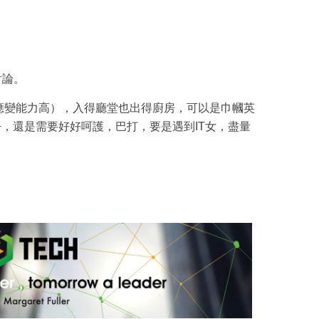
來討論。
tic（應變能力高），入得廳堂也出得廚房，可以是巾幗英
仔，還是需要好好呵護，巴打，要是遇到IT女，盡量