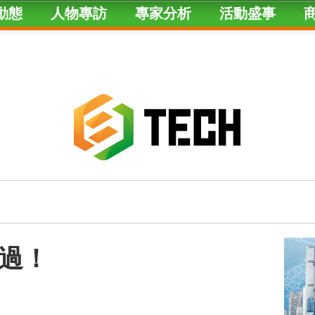
動態
人物專訪
專家分析
活動盛事
．過！