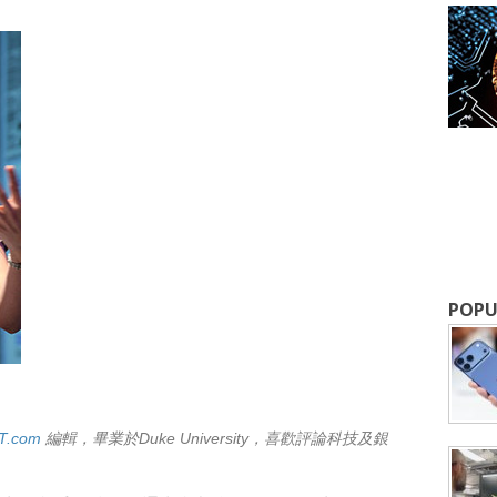
成為 EJ Tech 會員
POPU
最新資訊（附創業懶人包），直達郵
T.com
編輯，畢業於Duke University，喜歡評論科技及銀