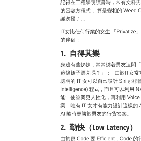
記得在工程學院讀書時，常有文科男
的函數方程式， 算是變相的 Weed O
誠勿擾了…
IT女比任何行業的女生 「Privati
的伴侶：
1. 自得其樂
身邊有些姊妹，常常纏著男友追問「
這條裙子漂亮嗎？」； 由於IT女
聰明的 IT 女可以自己設計 Siri 那樣
Intelligence) 程式，而且可以利用 Nat
能，使答案更人性化，再利用 Voice
業，唯有 IT 女才有能力設計這樣
AI 隨時更勝於男友的行貨答案。
2. 勤快（Low Latency）
由於寫 Code 要 Efficient，Code