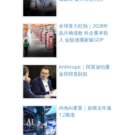
全球算力狂熱｜2028年
晶片兩億枚 科企重本投
入 金額達國家級GDP
Anthropic｜阿莫迪怕重
金招得貪財奴
內地AI產業｜規模去年逾
1.2萬億