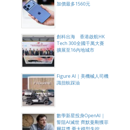
加價最多1560元
創科出海 香港啟航HK
Tech 300全國千萬大賽
擴展至16內地城市
Figure AI｜美機械人司機
識扭軚踩油
數學新星投身OpenAI｜
誓阻AI滅世 齊默曼剛獲菲
爾茲獎 憂大模型失控