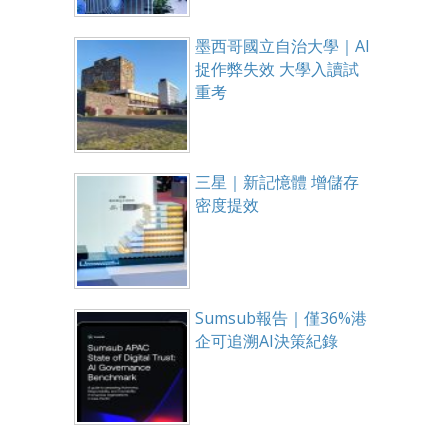
墨西哥國立自治大學｜AI
捉作弊失效 大學入讀試
重考
三星｜新記憶體 增儲存
密度提效
Sumsub報告｜僅36%港
企可追溯AI決策紀錄