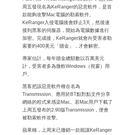
周五發現名為KeRanger的惡意軟件，是首
款能夠攻擊Mac電腦的勒索軟件。
KeRanger入侵電腦後會靜止3天，然後連
接到黑客的伺服器，開始為電腦數據進行
加密。完成後，KeRanger就會向受害者勒
索要約400美元「贖金」，才會解密。
專家估計，每年贖金總額數以百萬美元
計，受害者多為微軟Windows（視窗）用
戶。
黑客把該惡意軟件種在名為
Transmission、應用於BT點對點文件分享
網絡的程式來感染Mac。若Mac用戶下載了
上周五發布的2.90版Transmission，便會
被勒索軟件攻擊。
蘋果稱，上周末已撤銷一款能讓KeRanger