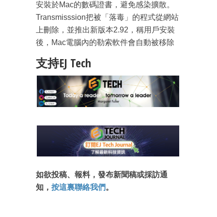
成為 EJ Tech 會員
安裝於Mac的數碼證書，避免感染擴散。
最新資訊（附創業懶人包）
Transmisssion把被「落毒」的程式從網站
箱！
上刪除，並推出新版本2.92，稱用戶安裝
後，Mac電腦內的勒索軟件會自動被移除
支持EJ Tech
如欲投稿、報料，發布新聞稿或採訪通
知，
按這裏聯絡我們
。