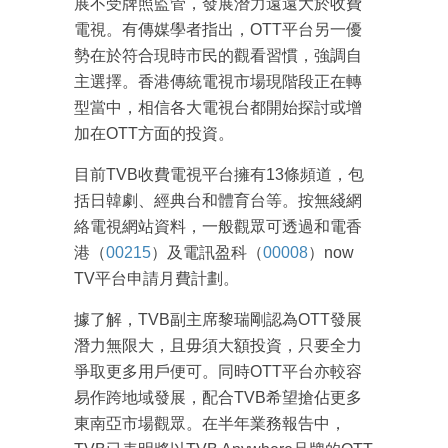
展不受牌照監管，發展潛力遠遠大於收費
電視。有傳媒學者指出，OTT平台另一優
勢在於符合現時市民的觀看習慣，強調自
主選擇。香港傳統電視市場現階段正在轉
型當中，相信各大電視台都開始探討或增
加在OTT方面的投資。
目前TVB收費電視平台擁有13條頻道，包
括日韓劇、經典台和體育台等。按無綫網
絡電視網站資料，一般觀眾可透過和電香
港（
00215
）及電訊盈科（
00008
）now
TV平台申請月費計劃。
據了解，TVB副主席黎瑞剛認為OTT發展
潛力無限大，且毋須大額投資，只要全力
爭取更多用戶便可。同時OTT平台亦較容
易作跨地域發展，配合TVB希望搶佔更多
東南亞市場觀眾。在半年業務報告中，