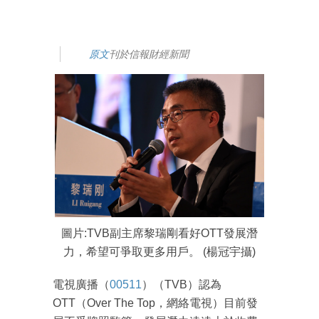
原文
刊於信報財經新聞
圖片:TVB副主席黎瑞剛看好OTT發展潛
力，希望可爭取更多用戶。 (楊冠宇攝)
電視廣播（
00511
）（TVB）認為
OTT（Over The Top，網絡電視）目前發