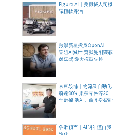
Figure AI｜美機械人司機
識扭軚踩油
數學新星投身OpenAI｜
誓阻AI滅世 齊默曼剛獲菲
爾茲獎 憂大模型失控
京東段楠｜物流業自動化
將達98% 累積零售等20
年數據 助AI走進具身智能
谷歌預言｜AI明年懂自我
進化