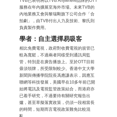
TVB已表明將以TVB Anywhere品牌的OTT
服務在年內擴展至海外市場。未來TVB的
內地業務又會與黎瑞剛旗下公司合作「合
拍劇」，由TVB付出人力及技術、黎氏則
負責製作費用。
學者：自主選擇易吸客
相比免費電視，政府對收費電視的規管已
較為寬鬆，不過兩者同樣受到通訊局監
成為 EJ Tech 會員
管，特別是在廣告播放上。至於OTT目前
最新資訊（附創業懶人包）
箱！
毋須領牌，所受限制較少。香港中文大學
新聞與傳播學院院長馮應謙表示，因應互
聯網等科技發展，美國早在10多年前已開
始將電訊及電視監管政策結合，而港府亦
已着手研究，不過要待有關研究報告出
爐，甚至草擬落實政策，仍須一段相當長
的時間，短期而言電視政策難免比較混
亂。