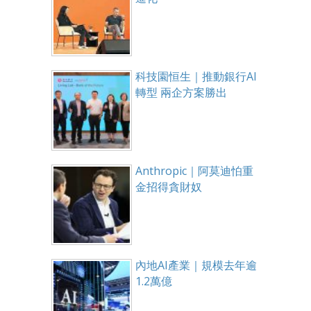
科技園恒生｜推動銀行AI
轉型 兩企方案勝出
Anthropic｜阿莫迪怕重
金招得貪財奴
內地AI產業｜規模去年逾
1.2萬億