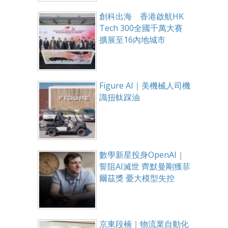
創科出海 香港啟航HK
Tech 300全國千萬大賽
擴展至16內地城市
Figure AI｜美機械人司機
識扭軚踩油
數學新星投身OpenAI｜
誓阻AI滅世 齊默曼剛獲菲
爾茲獎 憂大模型失控
京東段楠｜物流業自動化