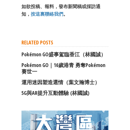
如欲投稿、報料，發布新聞稿或採訪通
知，
按這裏聯絡我們
。
RELATED POSTS
Pokémon GO盛事駕臨香江（林國誠）
Pokémon GO｜16歲港青 勇奪Pokémon
賽世一
成為 EJ Tech 會員
運用迷因塑造選情（葉文瀚博士）
最新資訊（附創業懶人包）
5G與AR提升互動體驗 (林國誠)
箱！