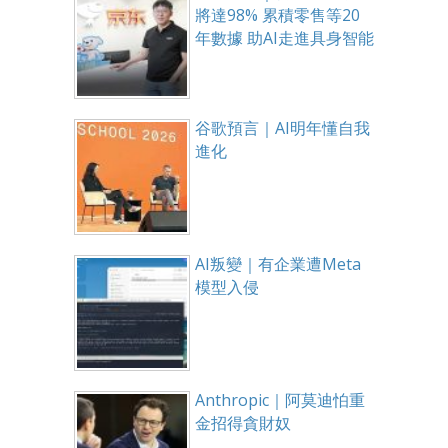
將達98% 累積零售等20
年數據 助AI走進具身智能
谷歌預言｜AI明年懂自我
進化
AI叛變｜有企業遭Meta
模型入侵
Anthropic｜阿莫迪怕重
金招得貪財奴