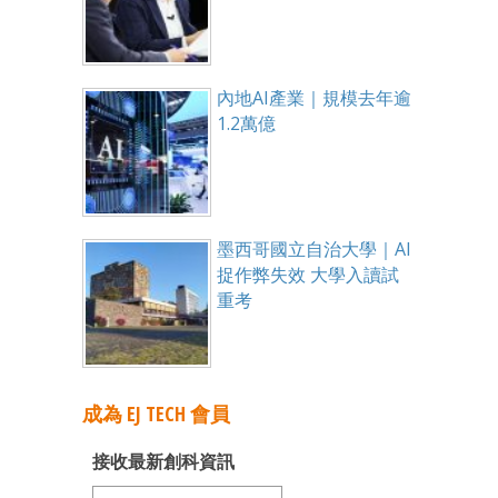
內地AI產業｜規模去年逾
1.2萬億
墨西哥國立自治大學｜AI
捉作弊失效 大學入讀試
重考
成為 EJ TECH 會員
接收最新創科資訊