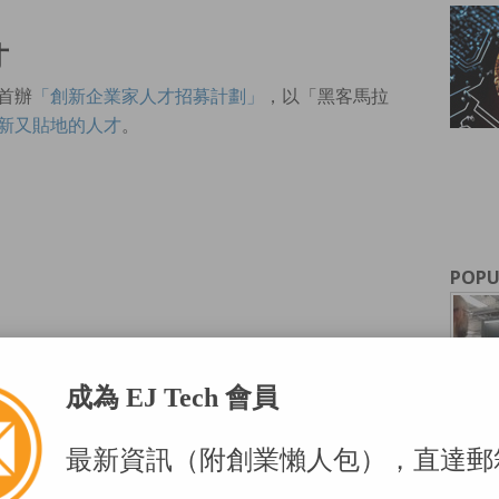
才
首辦
「創新企業家人才招募計劃」
，以「黑客馬拉
新又貼地的人才
。
POPU
半小時
成為 EJ Tech 會員
起的美國Hyperloop One「超級高鐵」計劃，紐約
初期的隧道挖掘工程
。
最新資訊（附創業懶人包），直達郵