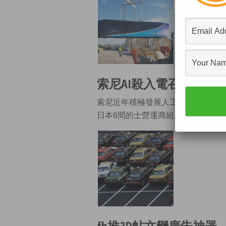
索尼AI殺入電召的士平
索尼近年積極發展人工智能業務，繼
日本6間的士營運商組成合資公司，
fb推3D帖文變廣告神器