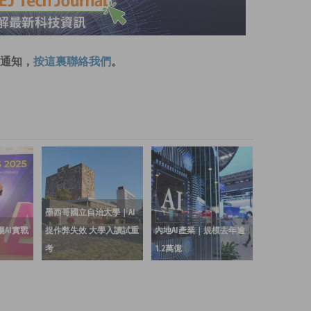
通知，
按這裏聯絡我們
。
墨西哥國立自治大學｜AI
表揚AI實戰
捉作弊失效 大學入讀試重
內地AI產業｜規模去年逾
考
1.2萬億