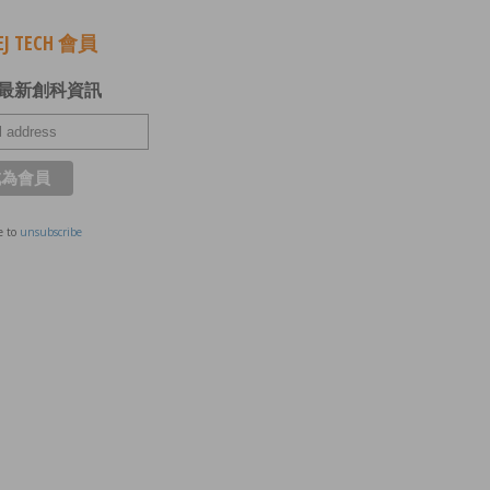
J TECH 會員
最新創科資訊
e to
unsubscribe