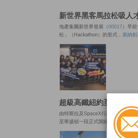
新世界黑客馬拉松吸人
地產集團新世界發展（
00017
）早前
松」（Hackathon）的形式，
廣納創
超級高鐵紐約至華盛頓
由特斯拉及SpaceX行政總裁馬斯克發
至華盛頓一段正式開綠燈，
批准開展