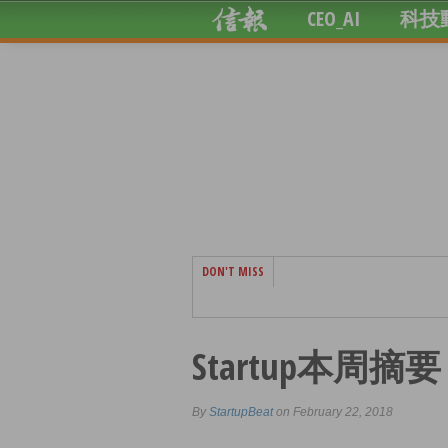
CEO_AI
科技
DON'T MISS
Startup本周摘要 (
By
StartupBeat
on February 22, 2018