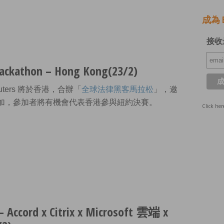
成為 E
接收
kathon – Hong Kong(23/2)
uters 將於香港，合辦「
全球法律黑客馬拉松
」，邀
h人才參加，參加者將有機會代表香港參與紐約決賽。
Click her
cord x Citrix x Microsoft 雲端 x