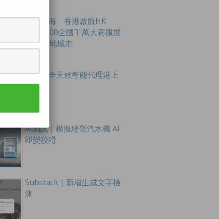
創科出海 香港啟航HK
Tech 300全國千萬大賽擴展
至16內地城市
谷歌｜全天候智能代理港上
線
AI測試｜模擬經營汽水機 AI
即變狡猾
Substack｜新增生成文字檢
測