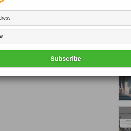
台
上月發表新一代寵物機器狗Aibo後，昨天又
宣布
與
共同創建
AI電召的士平台
。