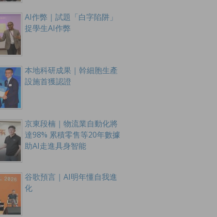
AI作弊｜試題「白字陷阱」
捉學生AI作弊
本地科研成果｜幹細胞生產
設施首獲認證
京東段楠｜物流業自動化將
達98% 累積零售等20年數據
助AI走進具身智能
谷歌預言｜AI明年懂自我進
化