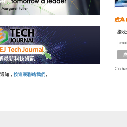
成為 E
接收
Click her
通知，
按這裏聯絡我們
。