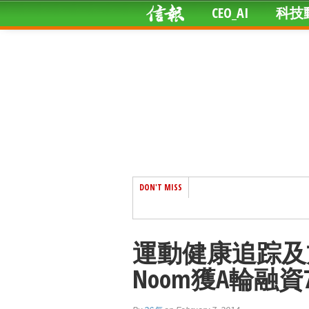
CEO_AI
科技
DON'T MISS
運動健康追踪及
Noom獲A輪融資