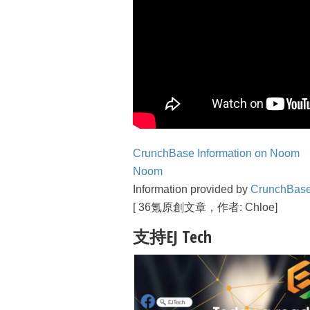
CrunchBase Information on Noom
Noom
Information provided by
CrunchBas
[
36氪
原創文章，作者: Chloe]
支持EJ Tech