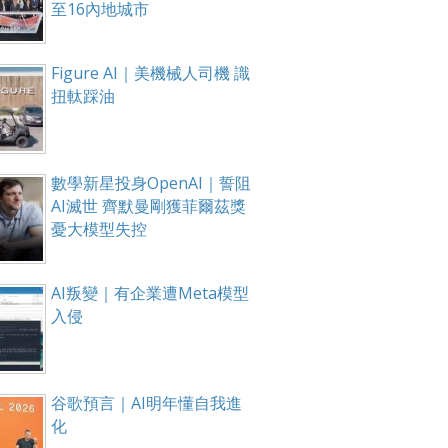
至16內地城市
Figure AI｜美機械人司機 識
扭軚踩油
數學新星投身OpenAI｜誓阻
AI滅世 齊默曼剛獲菲爾茲獎
憂大模型失控
AI叛變｜有企業遭Meta模型
入侵
谷歌預言｜AI明年懂自我進
化