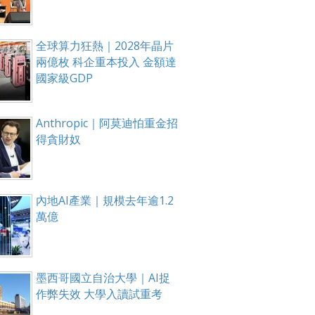
全球算力狂熱｜2028年晶片
兩億枚 科企重本投入 金額達
國家級GDP
Anthropic｜阿莫迪怕重金招
得貪財奴
內地AI產業｜規模去年逾1.2
萬億
墨西哥國立自治大學｜AI捉
作弊失效 大學入讀試重考