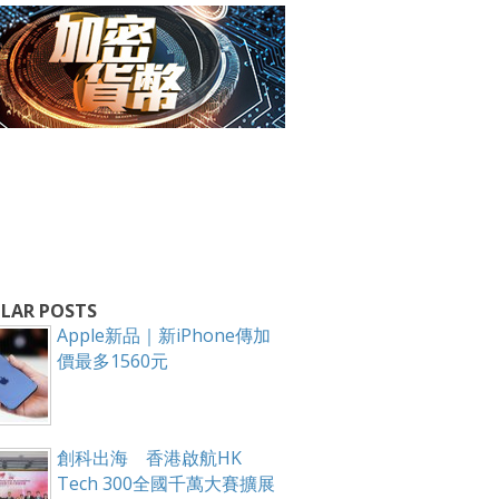
箱！
LAR POSTS
Apple新品｜新iPhone傳加
價最多1560元
創科出海 香港啟航HK
Tech 300全國千萬大賽擴展