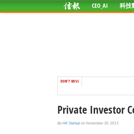
CEO_AI
科技
DON'T MISS
Private Investor C
By
HK Startup
on November 30, 2013