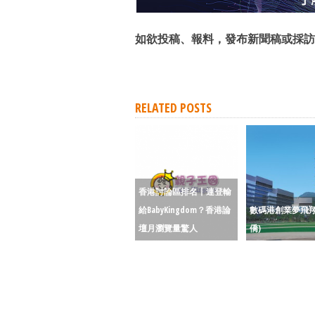
如欲投稿、報料，發布新聞稿或採訪
RELATED POSTS
香港討論區排名丨連登輸
給BabyKingdom？香港論
數碼港創業夢飛翔
壇月瀏覽量驚人
僑)