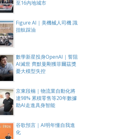
至16內地城市
Figure AI｜美機械人司機 識
扭軚踩油
數學新星投身OpenAI｜誓阻
AI滅世 齊默曼剛獲菲爾茲獎
憂大模型失控
京東段楠｜物流業自動化將
達98% 累積零售等20年數據
助AI走進具身智能
谷歌預言｜AI明年懂自我進
化