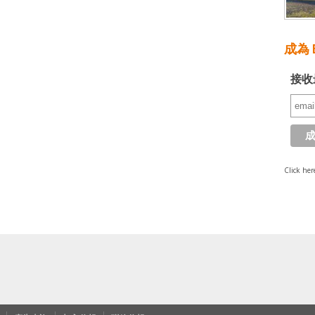
成為 E
接收
Click her