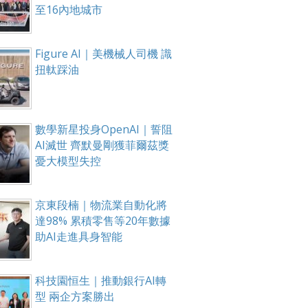
至16內地城市
Figure AI｜美機械人司機 識
扭軚踩油
數學新星投身OpenAI｜誓阻
AI滅世 齊默曼剛獲菲爾茲獎
憂大模型失控
京東段楠｜物流業自動化將
達98% 累積零售等20年數據
助AI走進具身智能
科技園恒生｜推動銀行AI轉
型 兩企方案勝出