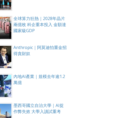
全球算力狂熱｜2028年晶片
兩億枚 科企重本投入 金額達
國家級GDP
Anthropic｜阿莫迪怕重金招
得貪財奴
內地AI產業｜規模去年逾1.2
萬億
墨西哥國立自治大學｜AI捉
作弊失效 大學入讀試重考