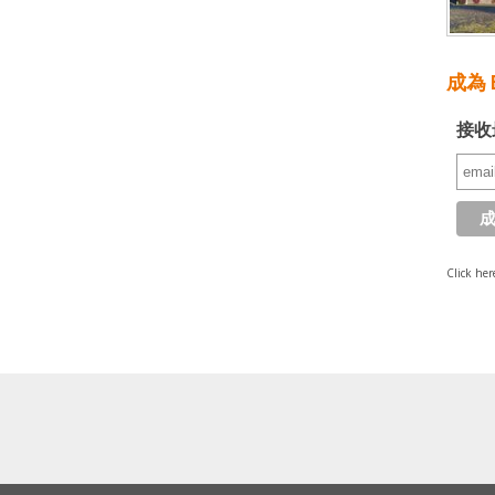
成為 E
接收
Click her