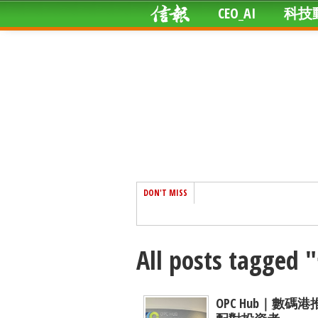
CEO_AI
科技
DON'T MISS
All posts tagg
OPC Hub｜數