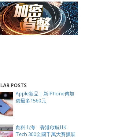
LAR POSTS
Apple新品｜新iPhone傳加
價最多1560元
創科出海 香港啟航HK
Tech 300全國千萬大賽擴展