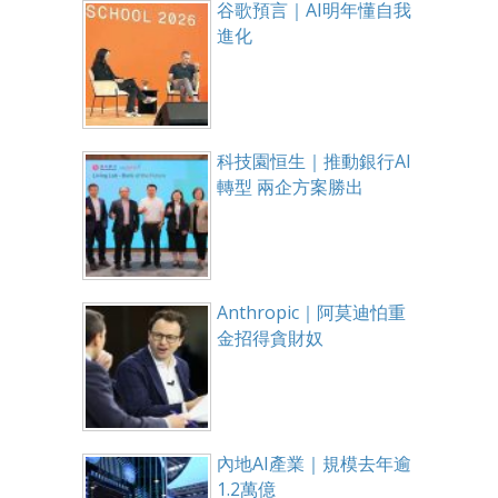
谷歌預言｜AI明年懂自我
進化
科技園恒生｜推動銀行AI
轉型 兩企方案勝出
Anthropic｜阿莫迪怕重
金招得貪財奴
內地AI產業｜規模去年逾
1.2萬億