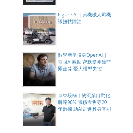
Figure AI｜美機械人司機
識扭軚踩油
數學新星投身OpenAI｜
誓阻AI滅世 齊默曼剛獲菲
爾茲獎 憂大模型失控
京東段楠｜物流業自動化
將達98% 累積零售等20
年數據 助AI走進具身智能