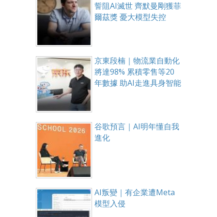
誓阻AI滅世 齊默曼剛獲菲
爾茲獎 憂大模型失控
京東段楠｜物流業自動化
將達98% 累積零售等20
年數據 助AI走進具身智能
谷歌預言｜AI明年懂自我
進化
AI叛變｜有企業遭Meta
模型入侵