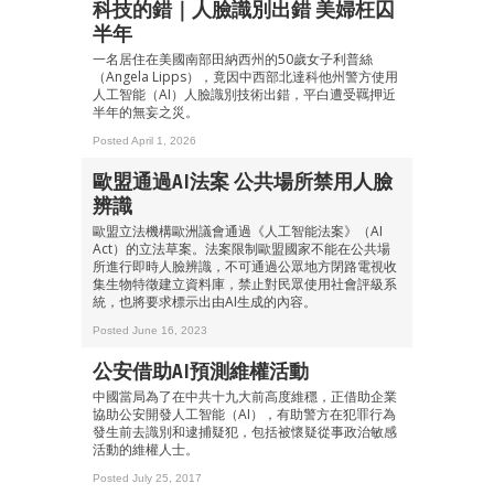
科技的錯｜人臉識別出錯 美婦枉囚
半年
一名居住在美國南部田納西州的50歲女子利普絲
（Angela Lipps），竟因中西部北達科他州警方使用
人工智能（AI）人臉識別技術出錯，平白遭受羈押近
半年的無妄之災。
Posted April 1, 2026
歐盟通過AI法案 公共場所禁用人臉
辨識
歐盟立法機構歐洲議會通過《人工智能法案》（AI
Act）的立法草案。法案限制歐盟國家不能在公共場
所進行即時人臉辨識，不可通過公眾地方閉路電視收
集生物特徵建立資料庫，禁止對民眾使用社會評級系
統，也將要求標示出由AI生成的內容。
Posted June 16, 2023
公安借助AI預測維權活動
中國當局為了在中共十九大前高度維穩，正借助企業
協助公安開發人工智能（AI），有助警方在犯罪行為
發生前去識別和逮捕疑犯，包括被懷疑從事政治敏感
活動的維權人士。
Posted July 25, 2017