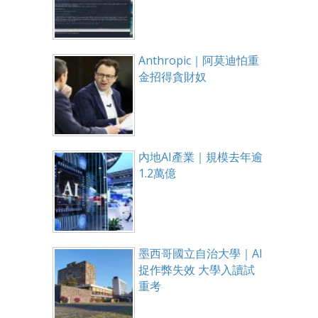
Anthropic｜阿莫迪怕重
金招得貪財奴
內地AI產業｜規模去年逾
1.2萬億
墨西哥國立自治大學｜AI
捉作弊失效 大學入讀試
重考