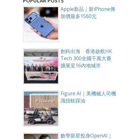
POPULAR POSTS
Apple新品｜新iPhone傳
加價最多1560元
創科出海 香港啟航HK
Tech 300全國千萬大賽
擴展至16內地城市
Figure AI｜美機械人司機
識扭軚踩油
數學新星投身OpenAI｜