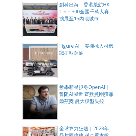
創科出海 香港啟航HK
Tech 300全國千萬大賽
擴展至16內地城市
Figure AI｜美機械人司機
識扭軚踩油
數學新星投身OpenAI｜
誓阻AI滅世 齊默曼剛獲菲
爾茲獎 憂大模型失控
全球算力狂熱｜2028年
晶片兩億枚 科企重本投