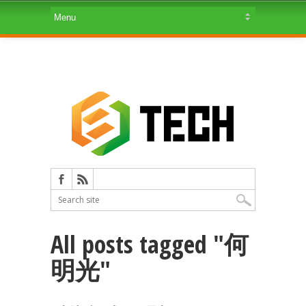
All posts tagged "何
明光"