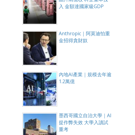
入 金額達國家級GDP
Anthropic｜阿莫迪怕重
金招得貪財奴
內地AI產業｜規模去年逾
1.2萬億
墨西哥國立自治大學｜AI
捉作弊失效 大學入讀試
重考