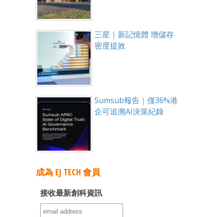
三星｜新記憶體 增儲存
密度提效
Sumsub報告｜僅36%港
企可追溯AI決策紀錄
成為 EJ TECH 會員
接收最新創科資訊