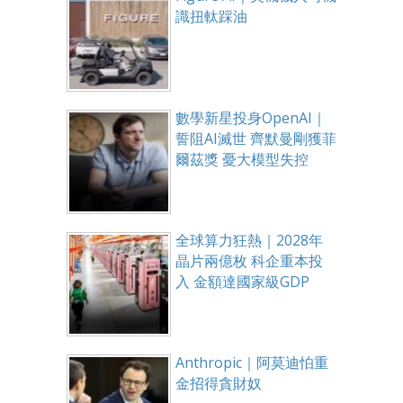
識扭軚踩油
數學新星投身OpenAI｜
誓阻AI滅世 齊默曼剛獲菲
爾茲獎 憂大模型失控
全球算力狂熱｜2028年
晶片兩億枚 科企重本投
入 金額達國家級GDP
Anthropic｜阿莫迪怕重
金招得貪財奴