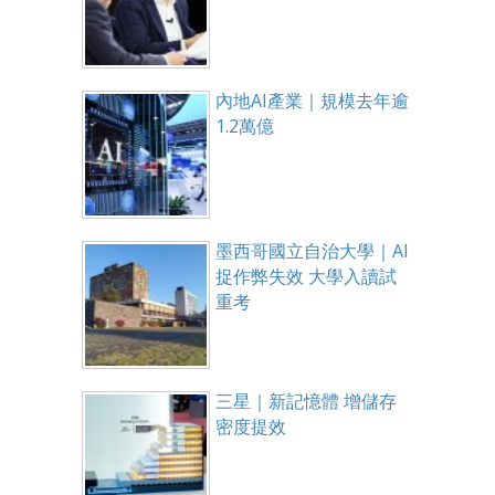
內地AI產業｜規模去年逾
1.2萬億
墨西哥國立自治大學｜AI
捉作弊失效 大學入讀試
重考
三星｜新記憶體 增儲存
密度提效