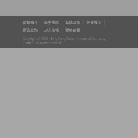
信報簡介
服務條款
私隱政策
免責聲明
廣告查詢
加入信報
聯絡信報
Copyright © 2026 Hong Kong Economic Journal Company
Limited. All rights reserved.