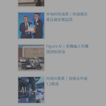
本地科研成果｜幹細胞生
產設施首獲認證
Figure AI｜美機械人司機
識扭軚踩油
內地AI產業｜規模去年逾
1.2萬億