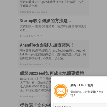
要啟動香港Startup故事廣受注意的良性循環，少不
了傳媒這一塊。
Posted August 21, 2015
Startup吸引傳媒的方法是…
其實創辦人尋找記者報道時，情況有點像去尋找投資
者般。
Posted July 5, 2015
AnandTech 創辦人加盟蘋果！
著名硬件測試評論網站AnandTech的創辦人 Anand
Lal Shimpi 將加盟蘋果公司。對科技媒體人來說，轉
型加盟科技公司，不失是一項上策。
Posted September 1, 2014
續談BuzzFeed如何成功地顛覆媒體
BuzzFeed 主打的正是輕鬆的娛樂內容，但成績卻讓
人不能小看，目前每月的用戶已達 1.5 億，2013 年
成為 EJ Tech 會員
收入約為 6000 萬美金，今年預計倍翻至 1.2 億美
金。到底它是如何成為富有顛覆性的科技媒體呢
最新資訊（附創業懶人包）
箱！
Posted August 12, 2014
從收購「文化中國」來看阿里巴巴