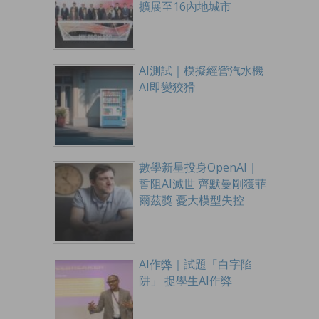
擴展至16內地城市
AI測試｜模擬經營汽水機
AI即變狡猾
數學新星投身OpenAI｜
誓阻AI滅世 齊默曼剛獲菲
爾茲獎 憂大模型失控
AI作弊｜試題「白字陷
阱」 捉學生AI作弊