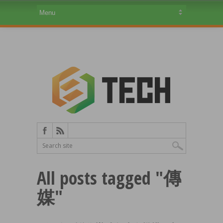
All posts tagged "傳
媒"