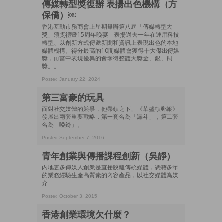
傳媒轉型獎復辦 表揚出色機構（方
保僑）￼
香港互動市務商會上星期舉辦第八屆「傳媒轉型大
獎」頒獎禮暨15周年晚宴，表揚過去一年在運用科技
轉型、以創新方式傳遞新聞和資訊上表現出色的本地
媒體機構。得分最高的10間媒體會獲得十大傑出傳媒
獎，而當中表現優異的會奪得整體大獎金、銀、銅
獎。。
Posted January 22, 2024
第三富豪的玩具
面對社交媒體的競爭，他帶領之下。《華盛頓郵報》
發展出兩套重要戰略，第一套名為「漏斗」，第二套
名為「啞鈴」。
Posted September 7, 2016
青年創業與傳播課程創新（吳靜）
內地更多傳媒人創業是直接脫離傳統媒體，憑藉多年
的業務經驗生產高質素的內容產品，以社交媒體為媒
介
Posted October 3, 2015
香港創業環境欠什麼？