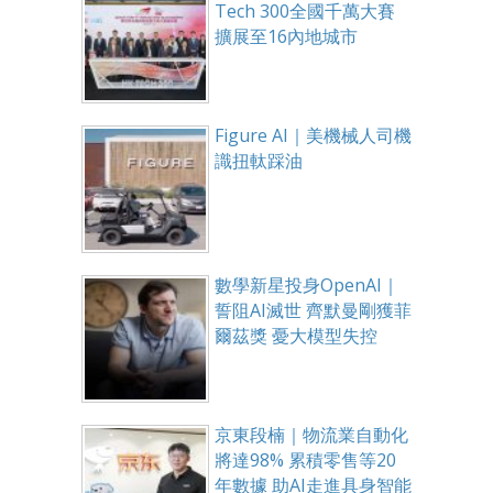
Tech 300全國千萬大賽
擴展至16內地城市
Figure AI｜美機械人司機
識扭軚踩油
數學新星投身OpenAI｜
誓阻AI滅世 齊默曼剛獲菲
爾茲獎 憂大模型失控
京東段楠｜物流業自動化
將達98% 累積零售等20
年數據 助AI走進具身智能