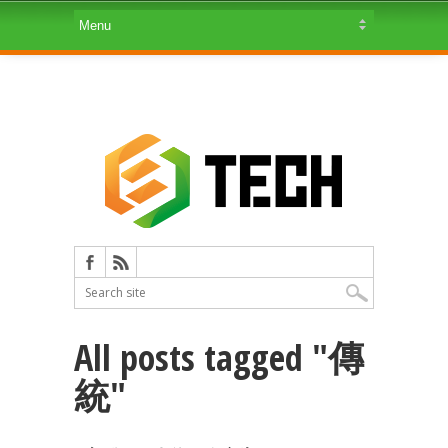
All posts tagged "傳
統"