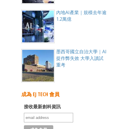
內地AI產業｜規模去年逾
1.2萬億
墨西哥國立自治大學｜AI
捉作弊失效 大學入讀試
重考
成為 EJ TECH 會員
接收最新創科資訊