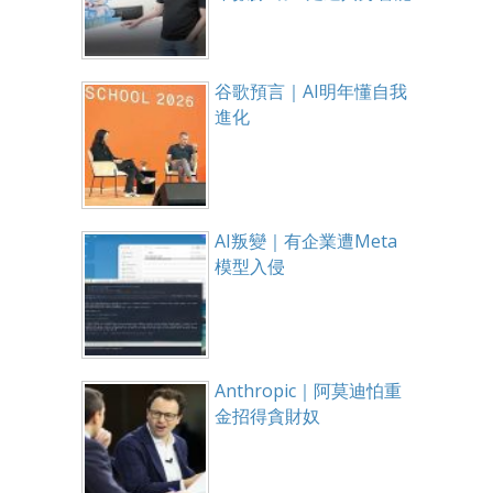
谷歌預言｜AI明年懂自我
進化
AI叛變｜有企業遭Meta
模型入侵
Anthropic｜阿莫迪怕重
金招得貪財奴