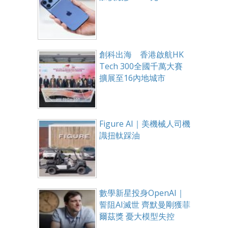
創科出海 香港啟航HK
Tech 300全國千萬大賽
擴展至16內地城市
Figure AI｜美機械人司機
識扭軚踩油
數學新星投身OpenAI｜
誓阻AI滅世 齊默曼剛獲菲
爾茲獎 憂大模型失控