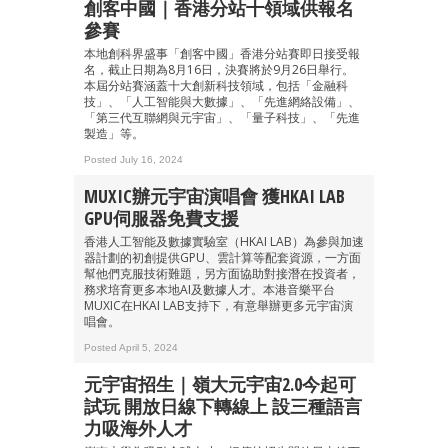
創客中國｜香港分站十領域供報名
參賽
本地創科界盛事「創客中國」香港分站賽即日接受報
名，截止日期為8月16日，決賽將於9月26日舉行。
本屆分站賽涵蓋十大創新科技領域，包括「金融科
技」、「人工智能與大數據」、「先進網絡設備」、
「第三代互聯網與元宇宙」、「量子科技」、「先進
製造」等。
Posted July 16, 2024
MUXIC辦元宇宙演唱會 獲HKAI LAB
GPU伺服器免費支援
香港人工智能及數據實驗室（HKAI LAB）為參與加速
器計劃的初創提供GPU、雲計算等配套資源，一方面
幫他們克服技術難題，另方面協助對接潛在投資者，
務求培育更多本地AI及數據人才。本港音樂平台
MUXIC在HKAI LAB支持下，有意舉辦更多元宇宙演
唱會。
Posted April 5, 2024
元宇宙招生｜嶺大元宇宙2.0今起可
試玩 開放日線下轉線上 設三種語言
力吸海外人才