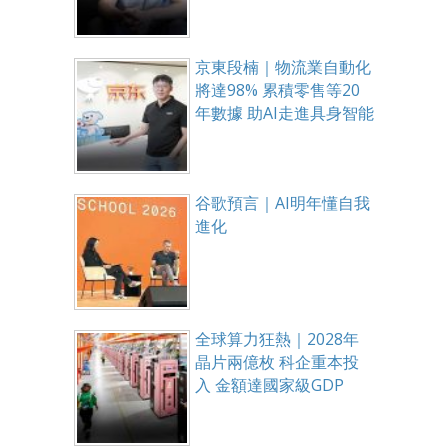
京東段楠｜物流業自動化
將達98% 累積零售等20
年數據 助AI走進具身智能
谷歌預言｜AI明年懂自我
進化
全球算力狂熱｜2028年
晶片兩億枚 科企重本投
入 金額達國家級GDP