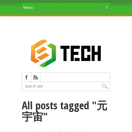
All posts tagged "元
宇宙"