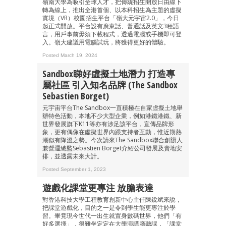
嶺南大學為吸引全球人才，把傳統招生開放日由線下
轉為線上，推出全港首個、以本科招生為主題的虛擬
實境（VR）校園招生平台「嶺大元宇宙2.0」，今日
起正式開放。平台設有廣東話、普通話及英文3種語
言，用戶事前毋須下載程式，透過電腦或手機即可登
入。嶺大建議用電腦試玩，將獲得更好的體驗。
Posted March 19, 2024
Sandbox睇好虛擬土地潛力 打造專
屬社區 引入知名品牌 (The Sandbox
Sebastien Borget)
元宇宙平台The Sandbox一直積極在自家虛擬土地舉
辦特色活動，本地不少大型企業，例如港鐵港鐵、新
世界發展旗下K11等亦有涉足該平台，宣傳品牌形
象，更有偶像在虛擬世界內跟支持者互動，惟近期熱
潮似有降溫之勢。今次請來The Sandbox聯合創辦人
兼營運總監Sebastien Borget介紹公司發展及賣地安
排，並透露未來大計。
Posted September 1, 2023
遊戲化課堂更專注 放膽表達
對香港科技大學工程教育創新中心主任陳銳斌來說，
把課堂遊戲化，目的之一是令到學生能更專注於學
習。畢竟現今世代一出生就置身數碼世界，他們「有
好多選擇」，很難坐定定在大學演講廳聽課，「課堂
成為 EJ Tech 會員