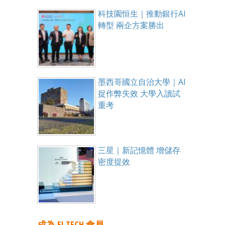
科技園恒生｜推動銀行AI
轉型 兩企方案勝出
墨西哥國立自治大學｜AI
捉作弊失效 大學入讀試
重考
三星｜新記憶體 增儲存
密度提效
成為 EJ TECH 會員