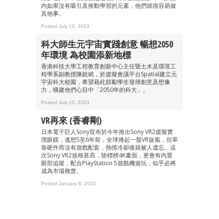
內如果沒有吸引及推動學習的元素，他們就很容易做
其他事。
最新資訊（附創業懶人包）
箱！
Posted July 10, 2023
科大師生元宇宙實踐創意 暢想2050
年環境 為校園添新地標
香港科技大學工程教育創新中心主任暨土木及環境工
程學系副教授陳銳斌，於虛擬會議平台Spatial建立元
宇宙科大校園，希望藉此鼓勵學生發揮創意及想像
力，構建他們心目中「2050年的科大」。
Posted July 10, 2023
VR再來 (香睿剛)
日本電子巨人Sony宣布於今年推出Sony VR2虛擬實
境眼鏡，遙想5至6年前，全球捲起一股VR旋風，但單
靠硬件而沒有遊戲配套，熱情冷卻後就被人遺忘。這
次Sony VR2規格甚高，除標榜4K畫面，更會有內置
眼部追蹤，配合PlayStation 5遊戲機遊玩，似乎必將
成為市場翹楚。
Posted January 8, 2022