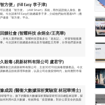
」(Fill Easy 李子津)
以透過「智方便」（iAM Smart）系統，用作認證個人身份、數
今次請來Fill Easy行政總裁李子津，介紹他們如何透過API（應
戶連接「智方便」平台。
饋社會 (智耀科技 余炳全/王亮華)
，亦有人選擇創業。智耀科技雲集多位「老友記」，研發智能復康
事。今次請來行政總裁余炳全及市場總監王亮華，分享他們退休後
久殺毒 (易新材料有限公司 盧君宇)
團隊創立的易新材料有限公司，主攻3D打印抗病毒塑膠產品。今次
講解產品技術原理和創新，以及公司在後疫情時代，如何應對市場
豫成因 (醫衞大數據深析實驗室 林冠華博士)
新香港研發平台」旗下的醫衞大數據深析實驗室研究項目總監林冠華，探
如何利用AI及大數據，有效降低「疫苗猶豫」對於公眾安全的負面