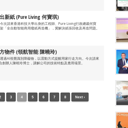
 (Pure Living 何寶琪)
次請來香港科技大學出身的工程師、Pure Living行政總裁何寶
架「全自動智能商用廢紙再造機」，冀解決紙張回收及再造問題。
方物件 (領航智能 陳曉玲)
透過AI視覺識別障礙物，以震動方式提醒用家行走方向。今次請來
d）聯合創辦人陳曉玲博士，講解公司的技術特點及應用場景。
2
3
4
5
6
7
8
Next ›