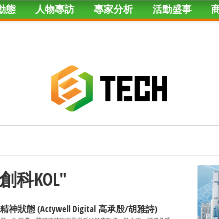
動態
人物專訪
專家分析
活動盛事
d "創科KOL"
 (Actywell Digital 高承殷/胡雅詩)