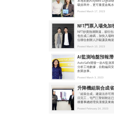
本地初創Actywell D
吸頻率外，更可量度血氧水
Posted March 17, 2023
NFT門票入場免加密錢
NFT炒賣熱潮降溫，卻衍
包生成二維碼，加快入場時
位聯合創辦人許駿謙及梅浚
Posted March 10, 2023
AI監測地盤預報潛在危
AutoSafe開發一款A
分析工地數據，自動編寫安
創業故事。
Posted March 3, 2023
升降機組裝合成省時
「組裝合成」建築法亦可用
日完工，屯門三聖邨附近已
梯董事總經理吳漢傑及東南
Posted February 24, 2023