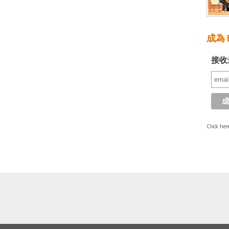
成為 E
接收
Click her