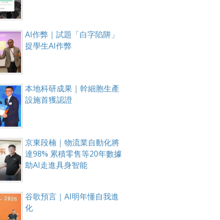
AI作弊｜試題「白字陷阱」
捉學生AI作弊
本地科研成果｜幹細胞生產
設施首獲認證
京東段楠｜物流業自動化將
達98% 累積零售等20年數據
助AI走進具身智能
谷歌預言｜AI明年懂自我進
化