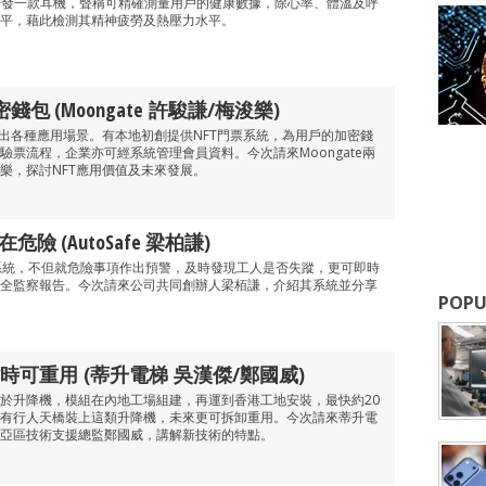
igital研發一款耳機，聲稱可精確測量用戶的健康數據，除心率、體溫及呼
平，藉此檢測其精神疲勞及熱壓力水平。
包 (Moongate 許駿謙/梅浚樂)
生出各種應用場景。有本地初創提供NFT門票系統，為用戶的加密錢
驗票流程，企業亦可經系統管理會員資料。今次請來Moongate兩
樂，探討NFT應用價值及未來發展。
險 (AutoSafe 梁柏謙)
I監測系統，不但就危險事項作出預警，及時發現工人是否失蹤，更可即時
全監察報告。今次請來公司共同創辦人梁栢謙，介紹其系統並分享
POPU
可重用 (蒂升電梯 吳漢傑/鄭國威)
於升降機，模組在內地工場組建，再運到香港工地安裝，最快約20
有行人天橋裝上這類升降機，未來更可拆卸重用。今次請來蒂升電
亞區技術支援總監鄭國威，講解新技術的特點。