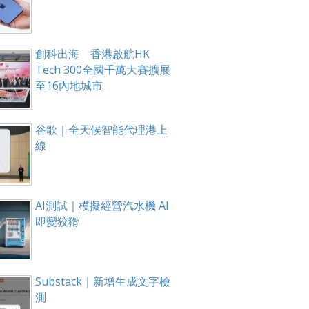
創科出海 香港啟航HK
Tech 300全國千萬大賽擴展
至16內地城市
谷歌｜全天候智能代理港上
線
AI測試｜模擬經營汽水機 AI
即變狡猾
Substack｜新增生成文字檢
測