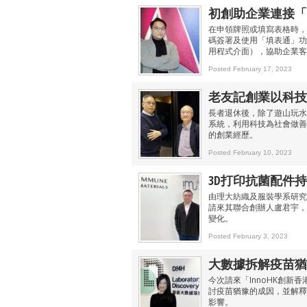
初創助企業連接「智方便
在申領牌照或填寫表格時，可
碼簽署及使用「填表通」功能。
用程式介面），協助企業客
Posted February 17, 2023
老友記創業以科技回
長者退休後，除了遊山玩水
系統，利用科技為社會做善
的創業經歷。
Posted February 10, 2023
3D打印抗菌配件持
由理大紡織及服裝學系研究
請來其聯合創辦人盧君宇，
變化。
Posted February 3, 2023
大數據拆解疫苗猶
今次請來「InnoHK創
討疫苗猶豫的成因，並解釋
影響。