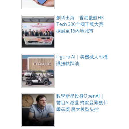
創科出海 香港啟航HK
Tech 300全國千萬大賽
擴展至16內地城市
Figure AI｜美機械人司機
識扭軚踩油
數學新星投身OpenAI｜
誓阻AI滅世 齊默曼剛獲菲
爾茲獎 憂大模型失控