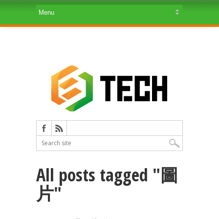
All posts tagged "圖
片"