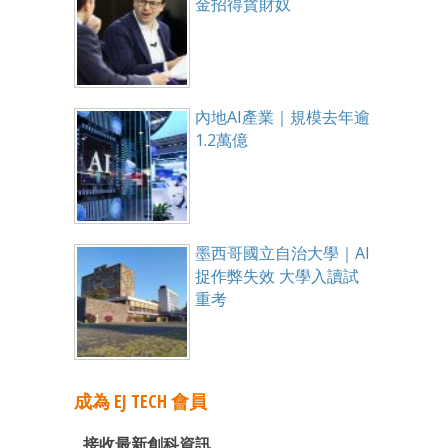
金招得貪財奴
內地AI產業｜規模去年逾
1.2萬億
墨西哥國立自治大學｜AI
捉作弊失效 大學入讀試
重考
成為 EJ TECH 會員
接收最新創科資訊