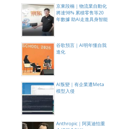
京東段楠｜物流業自動化
將達98% 累積零售等20
年數據 助AI走進具身智能
谷歌預言｜AI明年懂自我
進化
AI叛變｜有企業遭Meta
模型入侵
Anthropic｜阿莫迪怕重