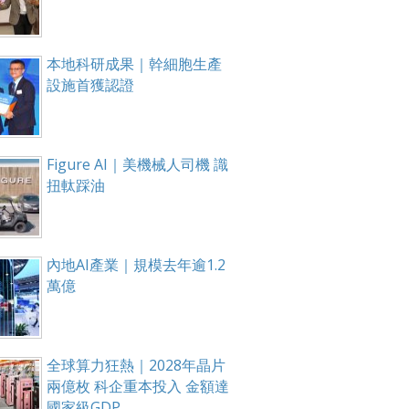
本地科研成果｜幹細胞生產
設施首獲認證
Figure AI｜美機械人司機 識
扭軚踩油
內地AI產業｜規模去年逾1.2
萬億
全球算力狂熱｜2028年晶片
兩億枚 科企重本投入 金額達
國家級GDP