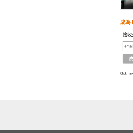
成為 E
接收
Click her