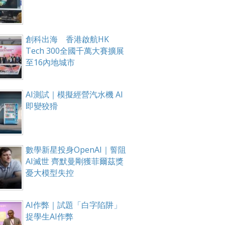
創科出海 香港啟航HK
Tech 300全國千萬大賽擴展
至16內地城市
AI測試｜模擬經營汽水機 AI
即變狡猾
數學新星投身OpenAI｜誓阻
AI滅世 齊默曼剛獲菲爾茲獎
憂大模型失控
AI作弊｜試題「白字陷阱」
捉學生AI作弊