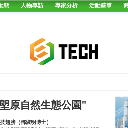
動態
人物專訪
專家分析
活動盛事
gged "塱原自然生態公園"
技翅膀（鄧淑明博士）