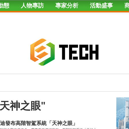
動態
人物專訪
專家分析
活動盛事
ed "天神之眼"
迪發布高階智駕系統「天神之眼」