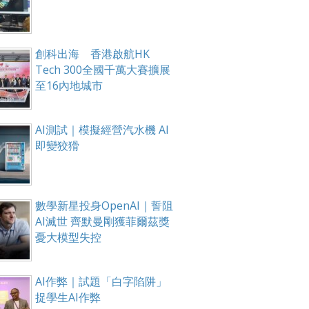
創科出海 香港啟航HK
Tech 300全國千萬大賽擴展
至16內地城市
AI測試｜模擬經營汽水機 AI
即變狡猾
數學新星投身OpenAI｜誓阻
AI滅世 齊默曼剛獲菲爾茲獎
憂大模型失控
AI作弊｜試題「白字陷阱」
捉學生AI作弊