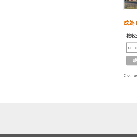
成為 E
接收
Click her