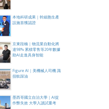
本地科研成果｜幹細胞生產
設施首獲認證
京東段楠｜物流業自動化將
達98% 累積零售等20年數據
助AI走進具身智能
Figure AI｜美機械人司機 識
扭軚踩油
墨西哥國立自治大學｜AI捉
作弊失效 大學入讀試重考