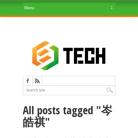
All posts tagged "岑
皓祺"