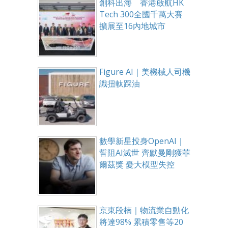
創科出海 香港啟航HK
Tech 300全國千萬大賽
擴展至16內地城市
Figure AI｜美機械人司機
識扭軚踩油
數學新星投身OpenAI｜
誓阻AI滅世 齊默曼剛獲菲
爾茲獎 憂大模型失控
京東段楠｜物流業自動化
將達98% 累積零售等20