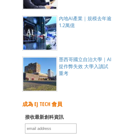
內地AI產業｜規模去年逾
1.2萬億
墨西哥國立自治大學｜AI
捉作弊失效 大學入讀試
重考
成為 EJ TECH 會員
接收最新創科資訊