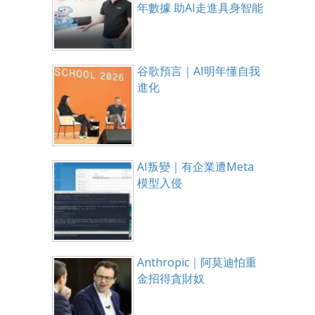
年數據 助AI走進具身智能
谷歌預言｜AI明年懂自我
進化
AI叛變｜有企業遭Meta
模型入侵
Anthropic｜阿莫迪怕重
金招得貪財奴