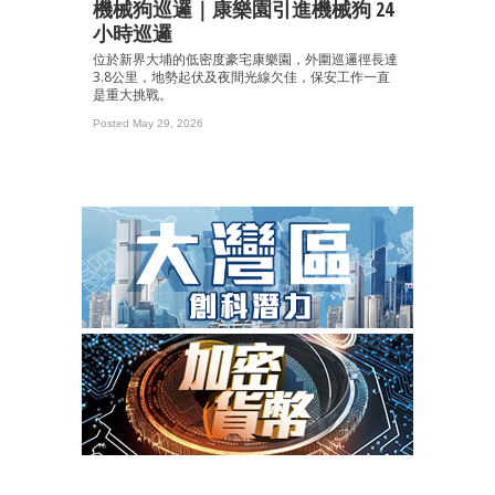
機械狗巡邏｜康樂園引進機械狗 24
小時巡邏
位於新界大埔的低密度豪宅康樂園，外圍巡邏徑長達
3.8公里，地勢起伏及夜間光線欠佳，保安工作一直
是重大挑戰。
Posted May 29, 2026