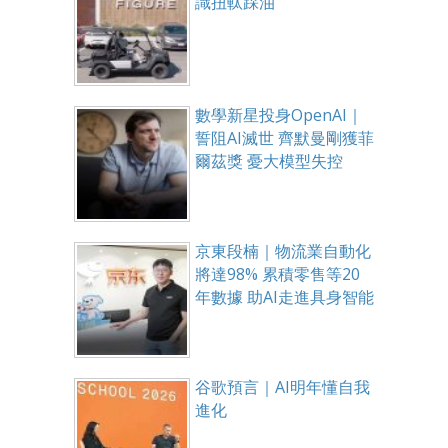
識扭軚踩油
數學新星投身OpenAI｜
誓阻AI滅世 齊默曼剛獲菲
爾茲獎 憂大模型失控
京東段楠｜物流業自動化
將達98% 累積零售等20
年數據 助AI走進具身智能
谷歌預言｜AI明年懂自我
進化