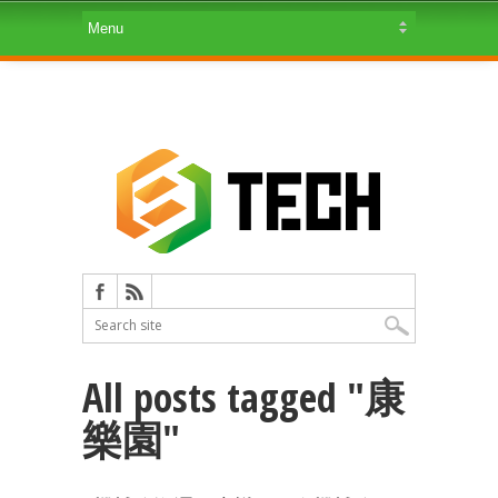
All posts tagged "康
樂園"