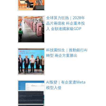
全球算力狂熱｜2028年
晶片兩億枚 科企重本投
入 金額達國家級GDP
科技園恒生｜推動銀行AI
轉型 兩企方案勝出
AI叛變｜有企業遭Meta
模型入侵