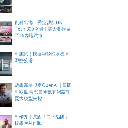
創科出海 香港啟航HK
Tech 300全國千萬大賽擴展
至16內地城市
AI測試｜模擬經營汽水機 AI
即變狡猾
數學新星投身OpenAI｜誓阻
AI滅世 齊默曼剛獲菲爾茲獎
憂大模型失控
AI作弊｜試題「白字陷阱」
捉學生AI作弊