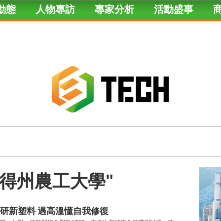
動態
人物專訪
專家分析
活動盛事
ged "得州農工大學"
研新塑料 遇高溫懂自我修復