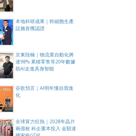
本地科研成果｜幹細胞生產
設施首獲認證
京東段楠｜物流業自動化將
達98% 累積零售等20年數據
助AI走進具身智能
谷歌預言｜AI明年懂自我進
化
全球算力狂熱｜2028年晶片
兩億枚 科企重本投入 金額達
國家級GDP