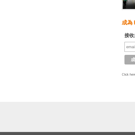
成為 E
接收
Click her