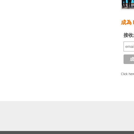
成為 E
接收
Click her