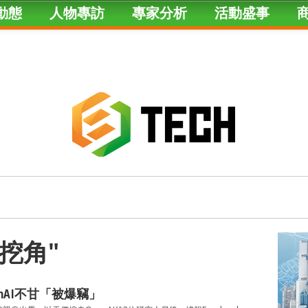
動態
人物專訪
專家分析
活動盛事
d "挖角"
enAI不甘「被爆竊」