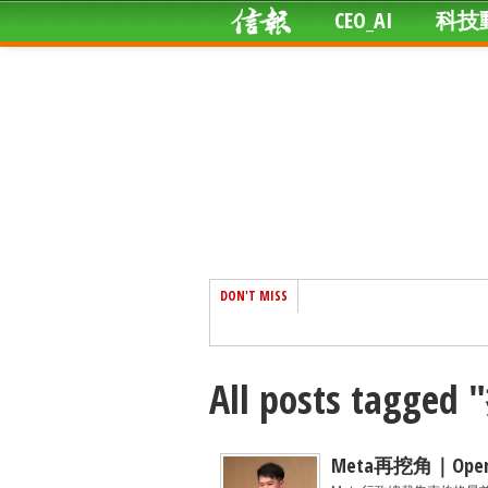
CEO_AI
科技
DON'T MISS
All posts tagge
Meta再挖角｜Op