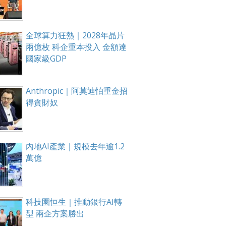
全球算力狂熱｜2028年晶片
兩億枚 科企重本投入 金額達
國家級GDP
Anthropic｜阿莫迪怕重金招
得貪財奴
內地AI產業｜規模去年逾1.2
萬億
科技園恒生｜推動銀行AI轉
型 兩企方案勝出