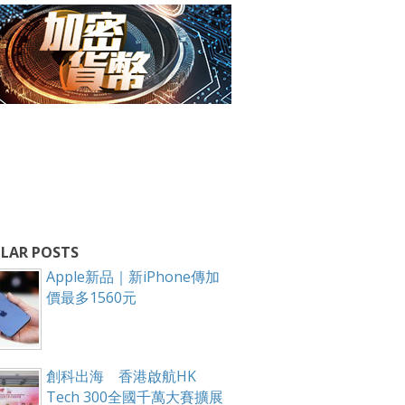
LAR POSTS
Apple新品｜新iPhone傳加
價最多1560元
創科出海 香港啟航HK
Tech 300全國千萬大賽擴展