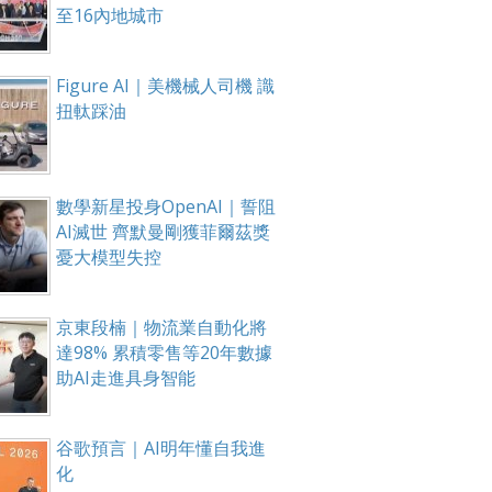
至16內地城市
Figure AI｜美機械人司機 識
扭軚踩油
數學新星投身OpenAI｜誓阻
AI滅世 齊默曼剛獲菲爾茲獎
憂大模型失控
京東段楠｜物流業自動化將
達98% 累積零售等20年數據
助AI走進具身智能
谷歌預言｜AI明年懂自我進
化