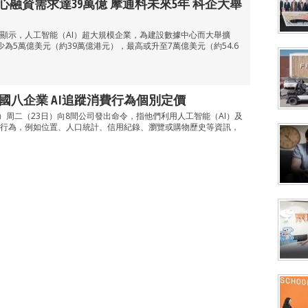
中心融資需求達39萬億 摩通料未來5年 科企大舉
顯示，人工智能（AI）超大規模企業，為建設數據中心而大舉擴
為5萬億美元（約39萬億港元），最高或升至7萬億美元（約54.6
國八企業 AI追蹤消費行為個別定價
）周二（23日）向8間公司發出命令，指他們利用人工智能（AI）及
行為，例如位置、人口統計、信用紀錄、瀏覽或購物歷史等資訊，