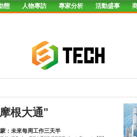
動態
人物專訪
專家分析
活動盛事
ed "摩根大通"
蒙：未來每周工作三天半