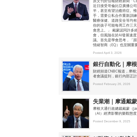
原文刊於信報財經新聞「CEO 
近日接受哥倫比亞廣播公司
半，甚至有望治癒癌症。惟
手，需要公私合作重新訓練工
醫療保健、道路安全等均有
你的孩子可能每周工作三天
會患上。」 戴蒙認同許多
會，但風險在於AI發展速
議。首先是學會思考，「跟
情緒智商（EQ）也至關重
Posted April 3, 2026
銀行自動化｜摩根
財經頻道CNBC報道，摩根大
者會議提到，銀行內部正計
Posted February 26, 2026
失業潮｜摩通戴蒙
摩根大通行政總裁戴蒙（Ja
（AI）經濟影響的樂觀態度
Posted December 9, 2025