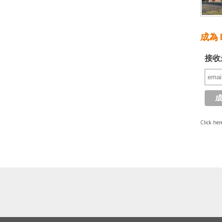
成為 E
接收
Click her