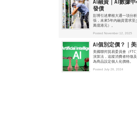
AI融資｜AI數據
發債
彭博引述摩根大通一項分析
張，未來5年內融資需求至少
萬億港元）。
Posted November 12, 2025
AI個別定價？｜美
美國聯邦貿易委員會（FTC
演算法，追蹤消費者特徵及
為商品設定個人化價格。
Posted July 26, 2024