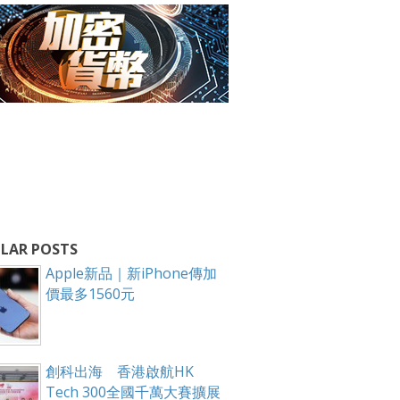
LAR POSTS
Apple新品｜新iPhone傳加
價最多1560元
創科出海 香港啟航HK
Tech 300全國千萬大賽擴展