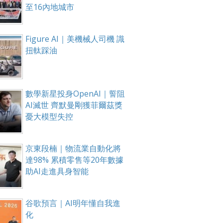
至16內地城市
Figure AI｜美機械人司機 識
扭軚踩油
數學新星投身OpenAI｜誓阻
AI滅世 齊默曼剛獲菲爾茲獎
憂大模型失控
京東段楠｜物流業自動化將
達98% 累積零售等20年數據
助AI走進具身智能
谷歌預言｜AI明年懂自我進
化