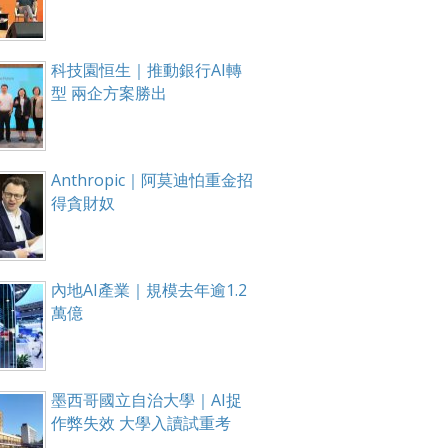
科技園恒生｜推動銀行AI轉
型 兩企方案勝出
Anthropic｜阿莫迪怕重金招
得貪財奴
內地AI產業｜規模去年逾1.2
萬億
墨西哥國立自治大學｜AI捉
作弊失效 大學入讀試重考