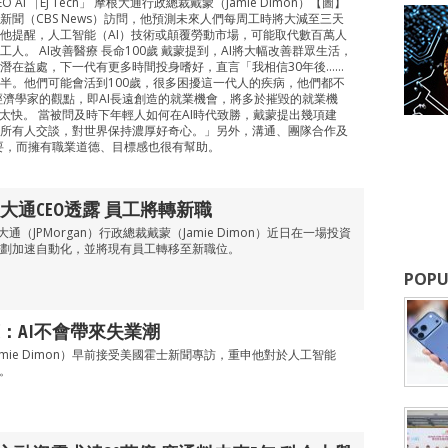
AI⎹ EJ Tech」 摩根大通行政總裁戴蒙（Jamie Dimon）【圖】
新聞（CBS News）訪問，他預測未來人們每周工時將大減至三天
他提醒，人工智能（AI）技術或顛覆勞動市場，可能取代數百萬人
人。 AI改善醫療 長命100歲 戴蒙提到，AI將大幅改善群眾生活，
潛在益處，下一代有更多時間投身嗜好，直言「我相信30年後……
半。他們可能會活到100歲，很多困擾這一代人的疾病，他們都不
經濟學家的觀點，即AI長遠創造的就業機會，將多於摧毀的就業機
度太快。 當被問及時下年輕人如何在AI時代致勝，戴蒙提出幾項建
所有人交談，對世界保持濃厚好奇心。」另外，溝通、團隊合作及
要，而擁有職業道德、目標感也很有幫助。
大通CEO透露 員工將轉新職
通（JPMorgan）行政總裁戴蒙（Jamie Dimon）近日在一場投資
劃加速自動化，並將現有員工轉移至新職位。
POPU
：AI不會帶來失業潮
mie Dimon）早前接受美國霍士新聞專訪，重申他對於人工智能
。