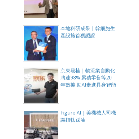
本地科研成果｜幹細胞生
產設施首獲認證
京東段楠｜物流業自動化
將達98% 累積零售等20
年數據 助AI走進具身智能
Figure AI｜美機械人司機
識扭軚踩油