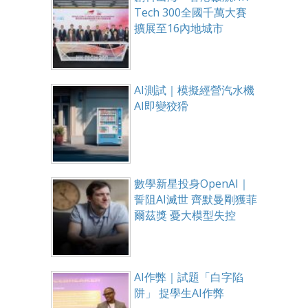
Tech 300全國千萬大賽
擴展至16內地城市
AI測試｜模擬經營汽水機
AI即變狡猾
數學新星投身OpenAI｜
誓阻AI滅世 齊默曼剛獲菲
爾茲獎 憂大模型失控
AI作弊｜試題「白字陷
阱」 捉學生AI作弊