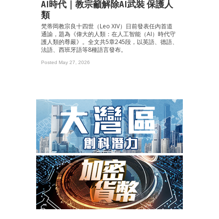
AI時代｜教宗籲解除AI武裝 保護人
類
梵蒂岡教宗良十四世（Leo XIV）日前發表任內首道
通諭，題為《偉大的人類：在人工智能（AI）時代守
護人類的尊嚴》。全文共5章245段，以英語、德語、
法語、西班牙語等8種語言發布。
Posted May 27, 2026