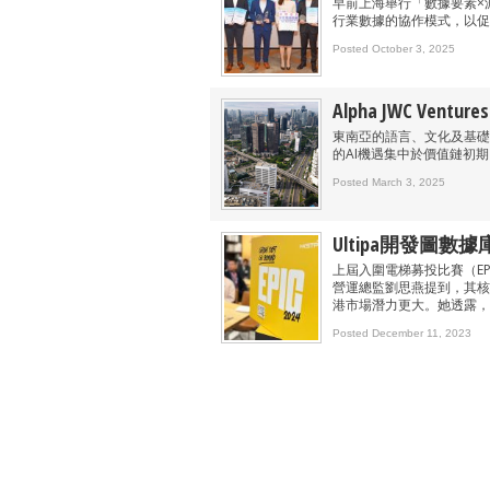
早前上海舉行「數據要素×
行業數據的協作模式，以促
Posted October 3, 2025
Alpha JWC Ve
東南亞的語言、文化及基礎
的AI機遇集中於價值鏈初
Posted March 3, 2025
Ultipa開發圖數
上屆入圍電梯募投比賽（EP
營運總監劉思燕提到，其核
港市場潛力更大。她透露，
Posted December 11, 2023