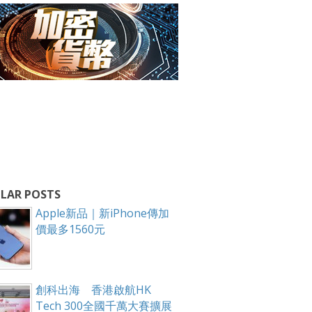
LAR POSTS
Apple新品｜新iPhone傳加
價最多1560元
創科出海 香港啟航HK
Tech 300全國千萬大賽擴展