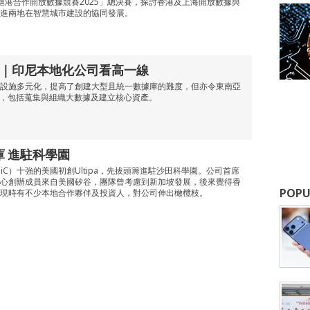
滬港合作開放數據競賽2025」總決賽，探討香港及上海開放數據與
進兩地在智慧城市建設的協同發展。
ntures｜印尼本地化公司看高一線
設施多元化，提高了創建大型且統一數據庫的難度，但亦令東南亞
期，包括蒐集與組織大數據及建立核心資產。
據庫 進駐科學園
iC）十強的美國初創Ultipa，先拔頭籌進駐沙田科學園。公司首席
心創辦成員來自美國矽谷，團隊曾考慮到新加坡發展，後來覺得香
POPU
現時有不少本地合作夥伴及投資人，對公司伸出橄欖枝。