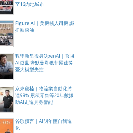
至16內地城市
Figure AI｜美機械人司機 識
扭軚踩油
數學新星投身OpenAI｜誓阻
AI滅世 齊默曼剛獲菲爾茲獎
憂大模型失控
京東段楠｜物流業自動化將
達98% 累積零售等20年數據
助AI走進具身智能
谷歌預言｜AI明年懂自我進
化