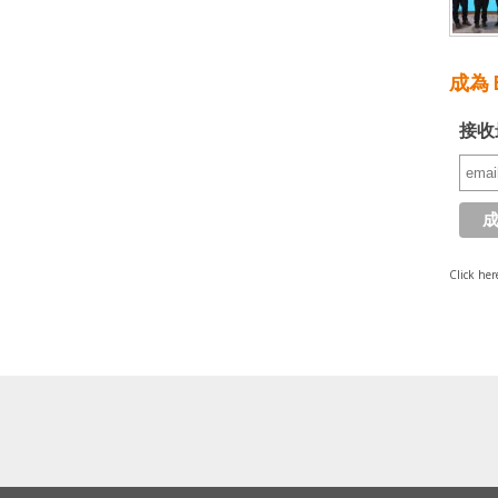
成為 E
接收
Click her