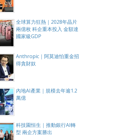
全球算力狂熱｜2028年晶片
兩億枚 科企重本投入 金額達
國家級GDP
Anthropic｜阿莫迪怕重金招
得貪財奴
內地AI產業｜規模去年逾1.2
萬億
科技園恒生｜推動銀行AI轉
型 兩企方案勝出