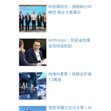
科技園恒生｜推動銀行AI
轉型 兩企方案勝出
Anthropic｜阿莫迪怕重
金招得貪財奴
內地AI產業｜規模去年逾
1.2萬億
墨西哥國立自治大學｜AI