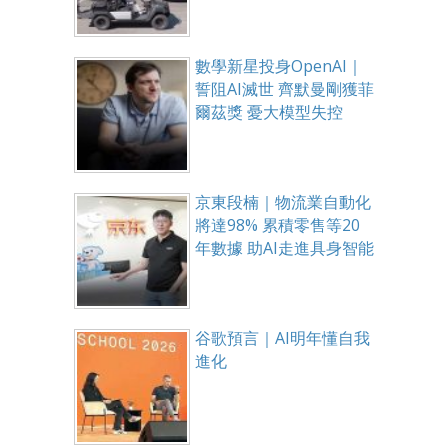
數學新星投身OpenAI｜
誓阻AI滅世 齊默曼剛獲菲
爾茲獎 憂大模型失控
京東段楠｜物流業自動化
將達98% 累積零售等20
年數據 助AI走進具身智能
谷歌預言｜AI明年懂自我
進化