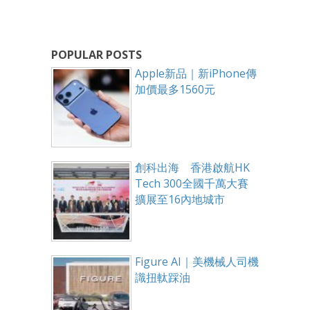
POPULAR POSTS
Apple新品｜新iPhone傳
加價最多1560元
創科出海 香港啟航HK
Tech 300全國千萬大賽
擴展至16內地城市
Figure AI｜美機械人司機
識扭軚踩油