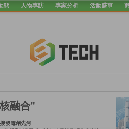
動態
人物專訪
專家分析
活動盛事
ed "核融合"
接發電創先河