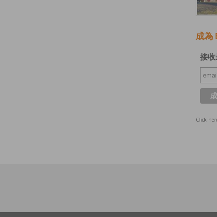
成為 E
接收
Click her