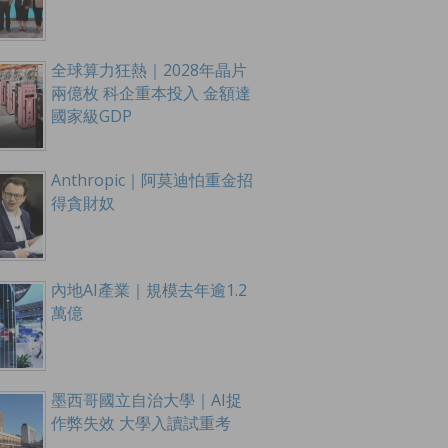
全球算力狂熱｜2028年晶片
兩億枚 科企重本投入 金額達
國家級GDP
Anthropic｜阿莫迪怕重金招
得貪財奴
內地AI產業｜規模去年逾1.2
萬億
墨西哥國立自治大學｜AI捉
作弊失效 大學入讀試重考