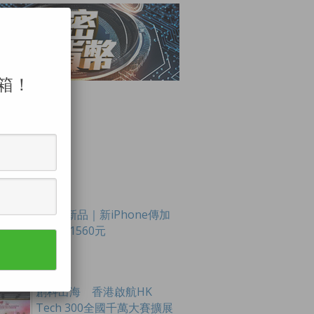
箱！
LAR POSTS
Apple新品｜新iPhone傳加
價最多1560元
創科出海 香港啟航HK
Tech 300全國千萬大賽擴展