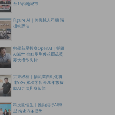
至16內地城市
Figure AI｜美機械人司機 識
扭軚踩油
數學新星投身OpenAI｜誓阻
AI滅世 齊默曼剛獲菲爾茲獎
憂大模型失控
京東段楠｜物流業自動化將
達98% 累積零售等20年數據
助AI走進具身智能
科技園恒生｜推動銀行AI轉
型 兩企方案勝出