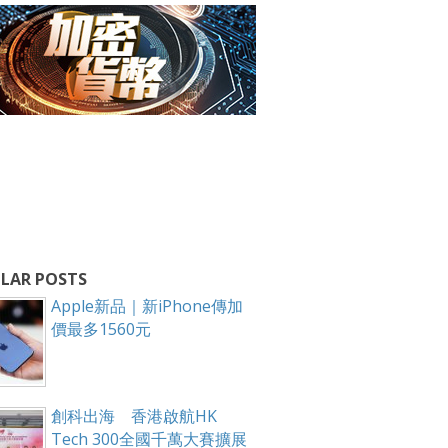
LAR POSTS
Apple新品｜新iPhone傳加
價最多1560元
創科出海 香港啟航HK
Tech 300全國千萬大賽擴展