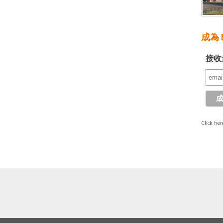
成為 E
接收
Click her