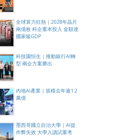
全球算力狂熱｜2028年晶片
兩億枚 科企重本投入 金額達
國家級GDP
科技園恒生｜推動銀行AI轉
型 兩企方案勝出
內地AI產業｜規模去年逾1.2
萬億
墨西哥國立自治大學｜AI捉
作弊失效 大學入讀試重考