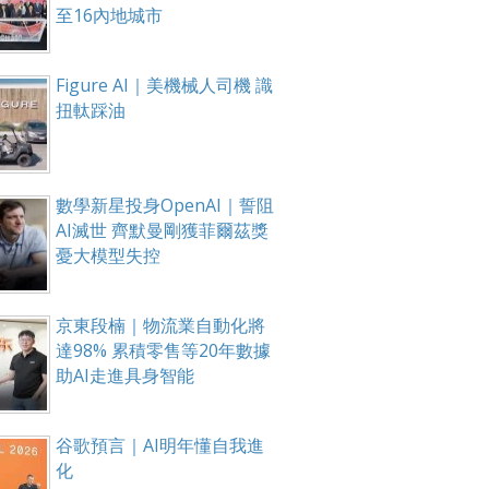
至16內地城市
Figure AI｜美機械人司機 識
扭軚踩油
數學新星投身OpenAI｜誓阻
AI滅世 齊默曼剛獲菲爾茲獎
憂大模型失控
京東段楠｜物流業自動化將
達98% 累積零售等20年數據
助AI走進具身智能
谷歌預言｜AI明年懂自我進
化