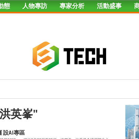
動態
人物專訪
專家分析
活動盛事
ed "洪英峯"
 設AI專區