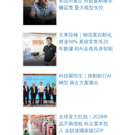
誓阻AI滅世 齊默曼剛獲菲
爾茲獎 憂大模型失控
京東段楠｜物流業自動化
將達98% 累積零售等20
年數據 助AI走進具身智能
科技園恒生｜推動銀行AI
轉型 兩企方案勝出
全球算力狂熱｜2028年
晶片兩億枚 科企重本投
入 金額達國家級GDP