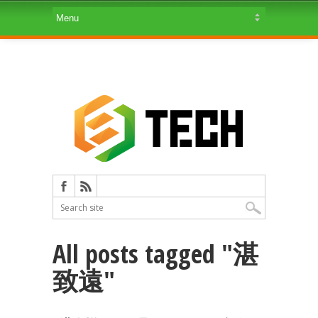
All posts tagged "湛
致遠"