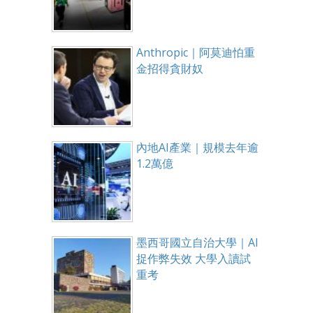
Anthropic｜阿莫迪怕重
金招得貪財奴
內地AI產業｜規模去年逾
1.2萬億
墨西哥國立自治大學｜AI
捉作弊失效 大學入讀試
重考