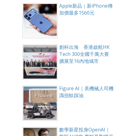
Apple新品｜新iPhone傳
加價最多1560元
創科出海 香港啟航HK
Tech 300全國千萬大賽
擴展至16內地城市
Figure AI｜美機械人司機
識扭軚踩油
數學新星投身OpenAI｜