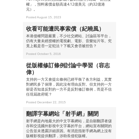
權」，預料索償金額高達4.12億美元（約32億港
元）。
Posted August 15, 2023
收看可能遭民事索償（紀曉風）
本港侵權問題嚴重，不少社交網站、討論區等平台，
仍有大量未經授權的電視劇、電影、音樂短片等。究
竟上載是否一定犯法？下載又會否被控告？
Posted October 5, 2016
從版權修訂條例討論中學習（容志
偉）
支持的一方又會提出條例已經平衡了各方利益，其實
對網民多了保障，因此沒有理由反對。但支持的一方
卻是否知道反對的一方不是反對修訂條例，而是不信
任現屆政府呢？
成為 EJ Tech 會員
Posted December 22, 2015
最新資訊（附創業懶人包）
翻譯字幕網站「射手網」關閉
箱！
射手網是內地最大的中文字幕網站，是自願翻譯者儲
存和交流國外影視中文字幕的平台，網站宣布關閉的
公告並未透露詳細原因。有消息指射手網為網上沒有
版權影視提供翻譯，涉助長侵犯版權。