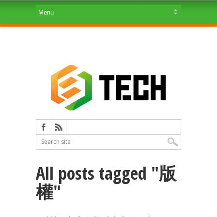
All posts tagged "版
權"