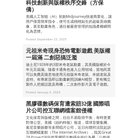
科技創新與版權秩序交鋒（方保
僑）
美國人工智能（AI）初創Midjourney快速商業化，讓
用戶僅需簡單指令，便可生成栩栩如生的超級英雄圖
像，甚至動畫角色，過往被嚴密管理的知識產權瞬間
化為雲煙。
Posted September 15, 2025
元祖米奇現身恐怖電影遊戲 美版權
一屆滿 二創惡搞泛濫
迪士尼1928年的3部米奇老鼠動畫，其美國版權於今
年元旦屆滿。隨着卡通角色進入公用領域，當地民眾
可以免費及隨意地使用元祖版米奇老鼠、米妮老鼠及
皮特。有專家迅即以動畫劇照訓練AI模型，更有獨立
製作人把握話題及商機，二次創作影片及電子遊戲。
Posted January 4, 2024
黑膠碟數碼保育遭索賠32億 國際唱
片公司控互聯網檔案館侵權
文化保育與版權之間，往往不易取得平衡，有時更要
對簿公堂。美國《紐約時報》報道，環球音樂集團、
索尼音樂娛樂等多間唱片公司，近日向聯邦法院起訴
互聯網檔案館（The Internet Archive），指其Great
78 Project項目把黑膠唱片數碼化的行為屬「公然侵