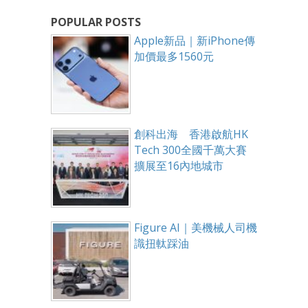
POPULAR POSTS
Apple新品｜新iPhone傳
加價最多1560元
創科出海 香港啟航HK
Tech 300全國千萬大賽
擴展至16內地城市
Figure AI｜美機械人司機
識扭軚踩油