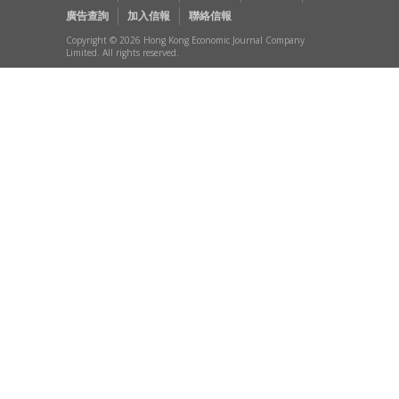
廣告查詢
加入信報
聯絡信報
Copyright © 2026 Hong Kong Economic Journal Company
Limited. All rights reserved.