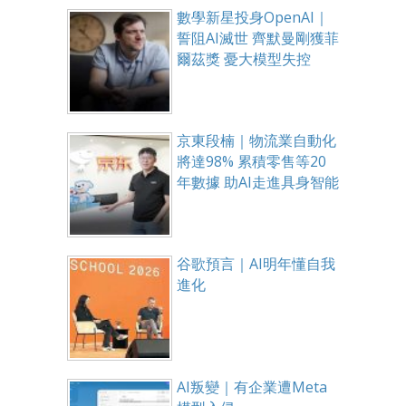
數學新星投身OpenAI｜
誓阻AI滅世 齊默曼剛獲菲
爾茲獎 憂大模型失控
京東段楠｜物流業自動化
將達98% 累積零售等20
年數據 助AI走進具身智能
谷歌預言｜AI明年懂自我
進化
AI叛變｜有企業遭Meta