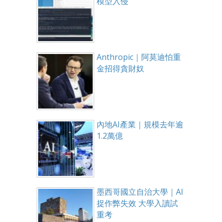
模型入侵
Anthropic｜阿莫迪怕重
金招得貪財奴
內地AI產業｜規模去年逾
1.2萬億
墨西哥國立自治大學｜AI
捉作弊失效 大學入讀試
重考