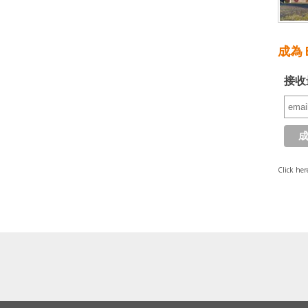
成為 E
接收
Click her