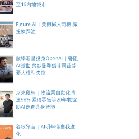
至16內地城市
Figure AI｜美機械人司機 識
扭軚踩油
數學新星投身OpenAI｜誓阻
AI滅世 齊默曼剛獲菲爾茲獎
憂大模型失控
京東段楠｜物流業自動化將
達98% 累積零售等20年數據
助AI走進具身智能
谷歌預言｜AI明年懂自我進
化