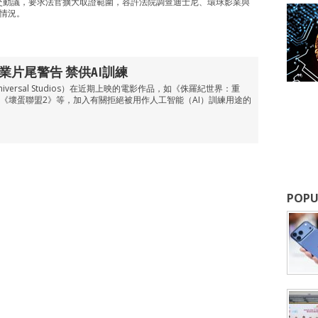
法院提交動議，要求法官擴大取證範圍，容許法院調查迪士尼、環球影業與
的情況。
業片尾警告 禁供AI訓練
versal Studios）在近期上映的電影作品，如《侏羅紀世界：重
《壞蛋聯盟2》等，加入有關拒絕被用作人工智能（AI）訓練用途的
POPU