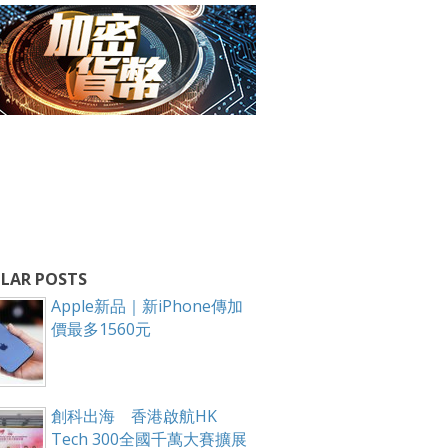
LAR POSTS
Apple新品｜新iPhone傳加
價最多1560元
創科出海 香港啟航HK
Tech 300全國千萬大賽擴展