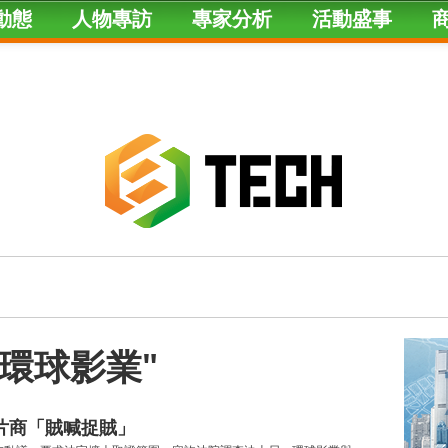
動態
人物專訪
專家分析
活動盛事
ed "環球影業"
｜反擊片商「賊喊捉賊」