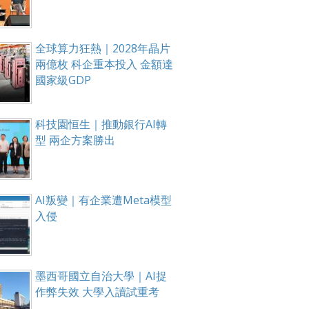
全球算力狂熱｜2028年晶片
兩億枚 科企重本投入 金額達
國家級GDP
科技園恒生｜推動銀行AI轉
型 兩企方案勝出
AI叛變｜有企業遭Meta模型
入侵
墨西哥國立自治大學｜AI捉
作弊失效 大學入讀試重考