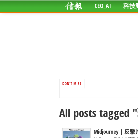
CEO_AI
科技
DON'T MISS
All posts tagg
Midjourney