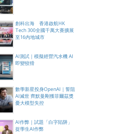
創科出海 香港啟航HK
Tech 300全國千萬大賽擴展
至16內地城市
AI測試｜模擬經營汽水機 AI
即變狡猾
數學新星投身OpenAI｜誓阻
AI滅世 齊默曼剛獲菲爾茲獎
憂大模型失控
AI作弊｜試題「白字陷阱」
捉學生AI作弊