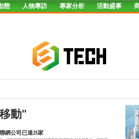
動態
人物專訪
專家分析
活動盛事
d "移動"
聯網公司已達25家