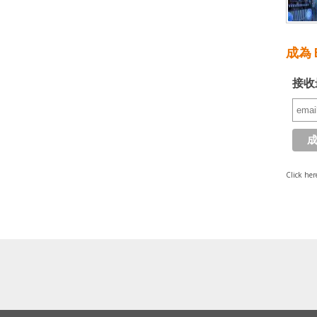
成為 E
接收
Click her