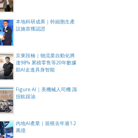
本地科研成果｜幹細胞生產
設施首獲認證
京東段楠｜物流業自動化將
達98% 累積零售等20年數據
助AI走進具身智能
Figure AI｜美機械人司機 識
扭軚踩油
內地AI產業｜規模去年逾1.2
萬億