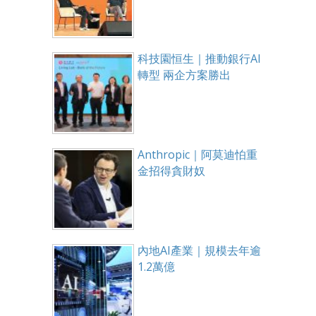
科技園恒生｜推動銀行AI
轉型 兩企方案勝出
Anthropic｜阿莫迪怕重
金招得貪財奴
內地AI產業｜規模去年逾
1.2萬億