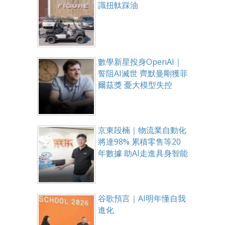
識扭軚踩油
數學新星投身OpenAI｜
誓阻AI滅世 齊默曼剛獲菲
爾茲獎 憂大模型失控
京東段楠｜物流業自動化
將達98% 累積零售等20
年數據 助AI走進具身智能
谷歌預言｜AI明年懂自我
進化