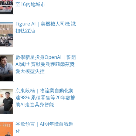
至16內地城市
Figure AI｜美機械人司機 識
扭軚踩油
數學新星投身OpenAI｜誓阻
AI滅世 齊默曼剛獲菲爾茲獎
憂大模型失控
京東段楠｜物流業自動化將
達98% 累積零售等20年數據
助AI走進具身智能
谷歌預言｜AI明年懂自我進
化