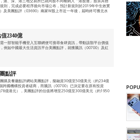
公布，滬、深、港三地交易所已就同股不同權納入「港股通」股票具體
規則，完成必要程序後向市場公布，預計新規則於2019年中生效實
0）及美團點評（03690）兩家W股上市近一年後，屆時終可獲北水
2340億
需一部智能手機登入互聯網便可搜尋食肆資訊，帶動該類平台價值
，例如中國最大生活資訊平台美團點評，就獲騰訊（00700）及紅
美團點評
團購及餐廳點評網站美團點評，擬融資30億至50億美元（約234億
個跨國機構投資者磋商，而騰訊（00700）已決定要在原有投資
POPU
78億港元），美團點評的估值將增至250億至300億美元（約1950