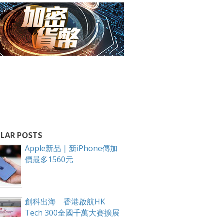
LAR POSTS
Apple新品｜新iPhone傳加
價最多1560元
創科出海 香港啟航HK
Tech 300全國千萬大賽擴展