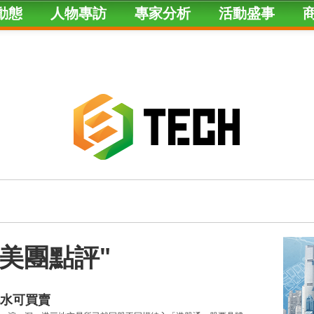
動態
人物專訪
專家分析
活動盛事
ed "美團點評"
水可買賣