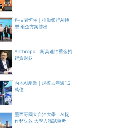
科技園恒生｜推動銀行AI轉
型 兩企方案勝出
Anthropic｜阿莫迪怕重金招
得貪財奴
內地AI產業｜規模去年逾1.2
萬億
墨西哥國立自治大學｜AI捉
作弊失效 大學入讀試重考