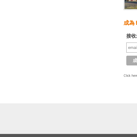
成為 E
接收
Click her