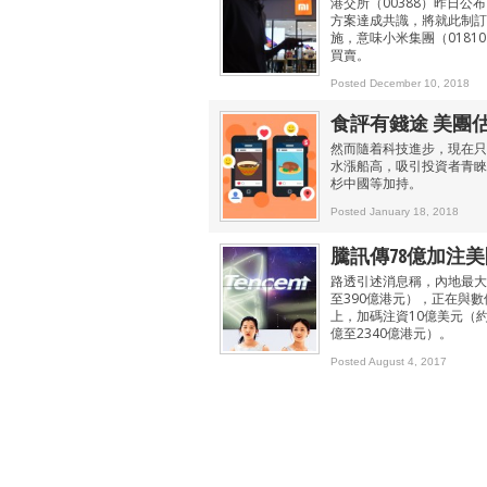
港交所（00388）昨日
方案達成共識，將就此制訂
施，意味小米集團（0181
買賣。
Posted December 10, 2018
食評有錢途 美團估值
然而隨着科技進步，現在只
水漲船高，吸引投資者青睞
杉中國等加持。
Posted January 18, 2018
騰訊傳78億加注
路透引述消息稱，內地最大
至390億港元），正在與數
上，加碼注資10億美元（約
億至2340億港元）。
Posted August 4, 2017