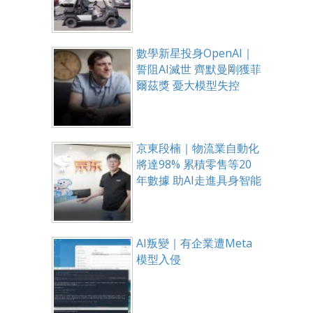
數學新星投身OpenAI｜
誓阻AI滅世 齊默曼剛獲菲
爾茲獎 憂大模型失控
京東段楠｜物流業自動化
將達98% 累積零售等20
年數據 助AI走進具身智能
AI叛變｜有企業遭Meta
模型入侵