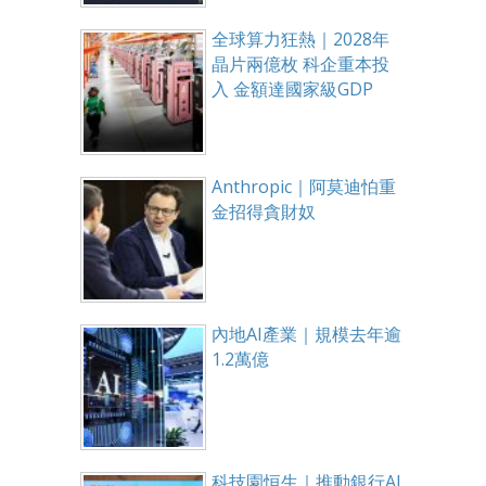
全球算力狂熱｜2028年
晶片兩億枚 科企重本投
入 金額達國家級GDP
Anthropic｜阿莫迪怕重
金招得貪財奴
內地AI產業｜規模去年逾
1.2萬億
科技園恒生｜推動銀行AI