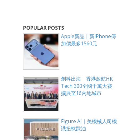
POPULAR POSTS
Apple新品｜新iPhone傳
加價最多1560元
創科出海 香港啟航HK
Tech 300全國千萬大賽
擴展至16內地城市
Figure AI｜美機械人司機
識扭軚踩油