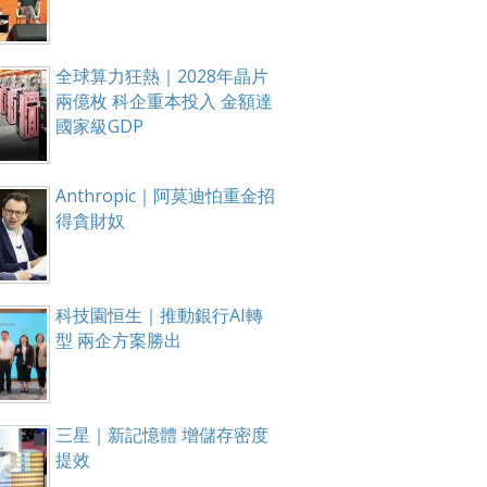
全球算力狂熱｜2028年晶片
兩億枚 科企重本投入 金額達
國家級GDP
Anthropic｜阿莫迪怕重金招
得貪財奴
科技園恒生｜推動銀行AI轉
型 兩企方案勝出
三星｜新記憶體 增儲存密度
提效