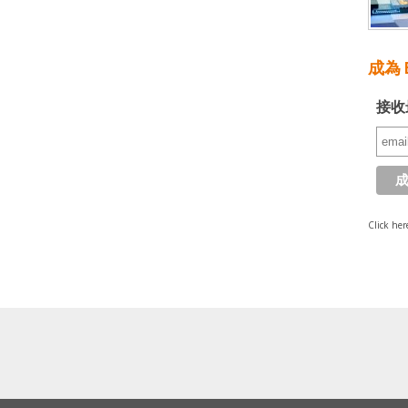
成為 E
接收
Click her