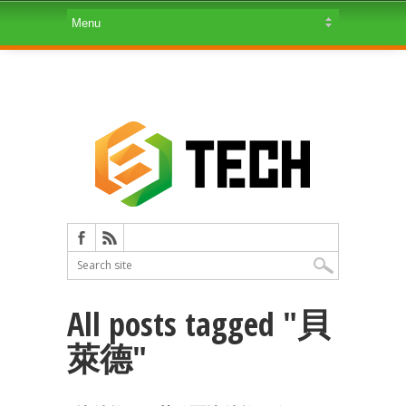
All posts tagged "貝
萊德"