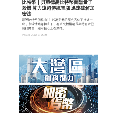
比特幣｜貝萊德憂比特幣面臨量子
殺機 算力遠超傳統電腦 迅速破解加
密法
最近比特幣價格由11.19萬美元的歷史高位下挫近一
成，市場情緒急轉直下，有研究機構稱長期持有者已
開始拋售，顯示信心正在動搖。
Posted June 4, 2025