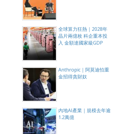
全球算力狂熱｜2028年
晶片兩億枚 科企重本投
入 金額達國家級GDP
Anthropic｜阿莫迪怕重
金招得貪財奴
內地AI產業｜規模去年逾
1.2萬億