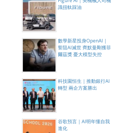
Figure AI｜美機械人司機
識扭軚踩油
數學新星投身OpenAI｜
誓阻AI滅世 齊默曼剛獲菲
爾茲獎 憂大模型失控
科技園恒生｜推動銀行AI
轉型 兩企方案勝出
谷歌預言｜AI明年懂自我
進化