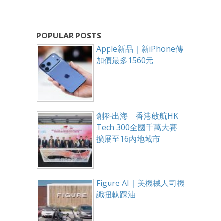
POPULAR POSTS
Apple新品｜新iPhone傳
加價最多1560元
創科出海 香港啟航HK
Tech 300全國千萬大賽
擴展至16內地城市
Figure AI｜美機械人司機
識扭軚踩油