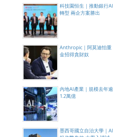
科技園恒生｜推動銀行AI
轉型 兩企方案勝出
Anthropic｜阿莫迪怕重
金招得貪財奴
內地AI產業｜規模去年逾
1.2萬億
墨西哥國立自治大學｜AI