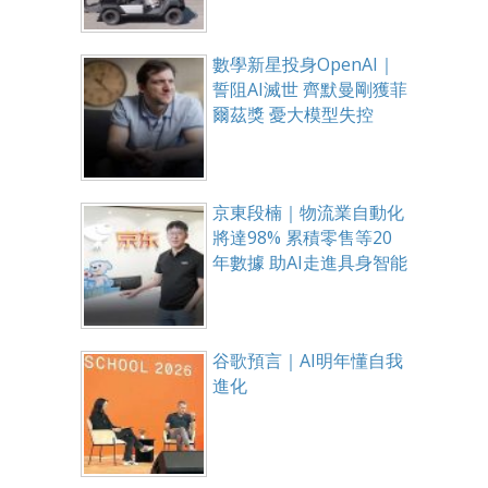
數學新星投身OpenAI｜
誓阻AI滅世 齊默曼剛獲菲
爾茲獎 憂大模型失控
京東段楠｜物流業自動化
將達98% 累積零售等20
年數據 助AI走進具身智能
谷歌預言｜AI明年懂自我
進化