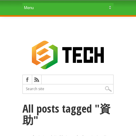
All posts tagged "資
助"