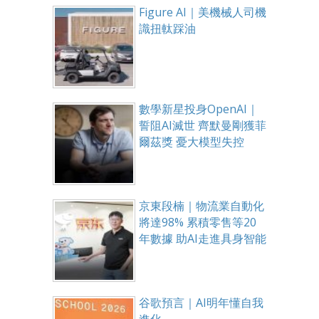
Figure AI｜美機械人司機
識扭軚踩油
數學新星投身OpenAI｜
誓阻AI滅世 齊默曼剛獲菲
爾茲獎 憂大模型失控
京東段楠｜物流業自動化
將達98% 累積零售等20
年數據 助AI走進具身智能
谷歌預言｜AI明年懂自我