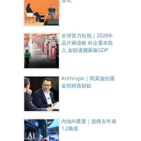
進化
全球算力狂熱｜2028年
晶片兩億枚 科企重本投
入 金額達國家級GDP
Anthropic｜阿莫迪怕重
金招得貪財奴
內地AI產業｜規模去年逾
1.2萬億