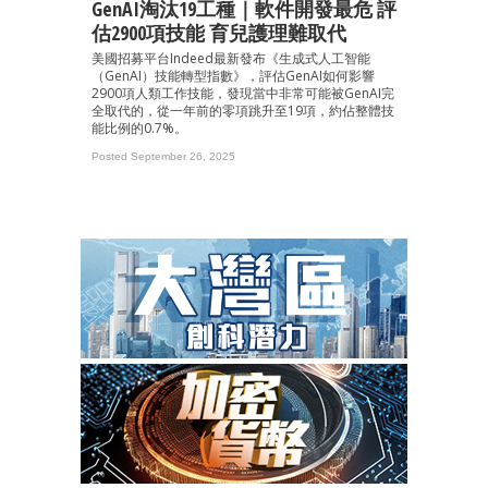
GenAI淘汰19工種｜軟件開發最危 評
估2900項技能 育兒護理難取代
美國招募平台Indeed最新發布《生成式人工智能
（GenAI）技能轉型指數》，評估GenAI如何影響
2900項人類工作技能，發現當中非常可能被GenAI完
全取代的，從一年前的零項跳升至19項，約佔整體技
能比例的0.7%。
Posted September 26, 2025