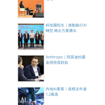
科技園恒生｜推動銀行AI
轉型 兩企方案勝出
Anthropic｜阿莫迪怕重
金招得貪財奴
內地AI產業｜規模去年逾
1.2萬億