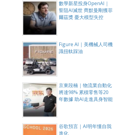
數學新星投身OpenAI｜
誓阻AI滅世 齊默曼剛獲菲
爾茲獎 憂大模型失控
Figure AI｜美機械人司機
識扭軚踩油
京東段楠｜物流業自動化
將達98% 累積零售等20
年數據 助AI走進具身智能
谷歌預言｜AI明年懂自我
進化