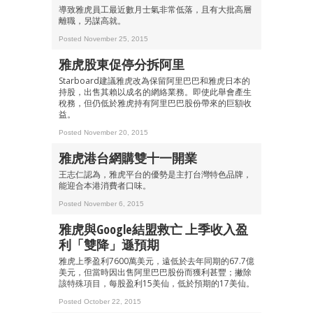
導致雅虎員工最近數月士氣非常低落，且有大批高層
離職，另謀高就。
Posted November 25, 2015
雅虎股東促停分拆阿里
Starboard建議雅虎改為保留阿里巴巴和雅虎日本的
持股，出售其賴以成名的網絡業務。即使此舉會產生
稅務，但仍低於雅虎持有阿里巴巴股份帶來的巨額收
益。
Posted November 20, 2015
雅虎港台網購雙十一開業
王志仁認為，雅虎平台的優勢是主打台灣特色品牌，
能迎合本港消費者口味。
Posted November 6, 2015
雅虎與Google結盟救亡 上季收入盈
利「雙降」遜預期
雅虎上季盈利7600萬美元，遠低於去年同期的67.7億
美元，但當時因出售阿里巴巴股份而獲利甚豐；撇除
該特殊項目，每股盈利15美仙，低於預期的17美仙。
Posted October 22, 2015
成為 EJ Tech 會員