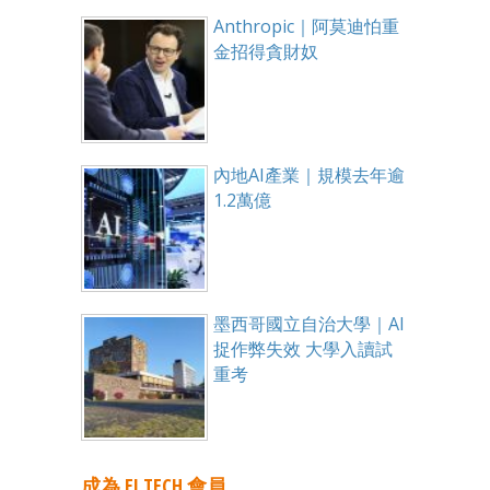
Anthropic｜阿莫迪怕重
金招得貪財奴
內地AI產業｜規模去年逾
1.2萬億
墨西哥國立自治大學｜AI
捉作弊失效 大學入讀試
重考
成為 EJ TECH 會員