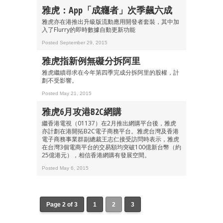
雅虎：App「成癮者」次季飆六成
最新資訊（附創業懶人包）
箱！
雅虎亦在港推出升級版流動應用開發者套裝，其中加
入了Flurry的即時數據自動更新功能
Posted September 29, 2015
雅虎指新例無礙分拆阿里
雅虎繼續尋求在今年第四季完成分拆阿里的股權，計
劃不受影響。
Posted May 21, 2015
雅虎6月攻港B2C網購
繼香港電視（01137）在2月推出網購平台後，雅虎
亦計劃在港開拓B2C電子商務平台。雅虎台灣及香港
電子商務事業群副總裁王志仁接受訪問時表示，雅虎
在台灣3個電商平台的交易額均突破100億新台幣（約
25億港元），相信香港網購有發展空間。
Posted May 6, 2015
Page 2 of 3
1
2
3