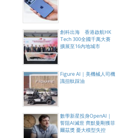
創科出海 香港啟航HK
Tech 300全國千萬大賽
擴展至16內地城市
Figure AI｜美機械人司機
識扭軚踩油
數學新星投身OpenAI｜
誓阻AI滅世 齊默曼剛獲菲
爾茲獎 憂大模型失控