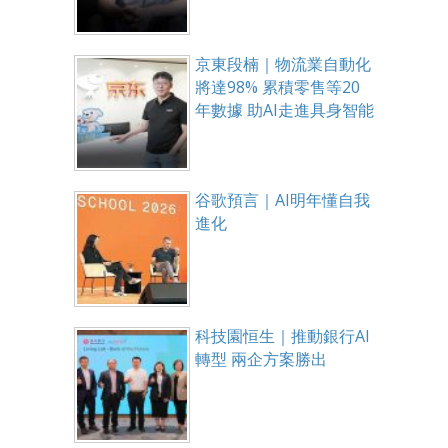
京東段楠｜物流業自動化
將達98% 累積零售等20
年數據 助AI走進具身智能
谷歌預言｜AI明年懂自我
進化
科技園恒生｜推動銀行AI
轉型 兩企方案勝出