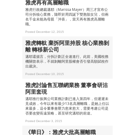
雅虎再有高層離職
雅虎行政總裁邁耶（Marissa Mayer）周三才宣布公
司分拆核心業務，隨即於周四誕下雙胞胎女兒，但兩
名千金未能為母親「沖喜」，當天再有雅虎高層離
職。
Posted December 12, 2015
雅虎轉軚 棄拆阿里持股 核心業務剝
離 轉移新公司
邁耶還揚言，分拆計劃正全速進行。此前，美國稅務
機關曾表示，不就剝離阿里股權會否引發高額賦稅作
出裁決。
Posted December 10, 2015
雅虎討論售互聯網業務 董事會研沽
阿里套現
邁耶推行振興公司業務計劃已進入第四年，但遲遲未
見成效，今年以來有最少13名高層離職，是她上任以
來最多，這令董事會壓力愈來愈大，需要考慮公司是
否要改變長遠策略，甚至研究邁耶的前途。
Posted December 3, 2015
《華日》：雅虎大批高層離職