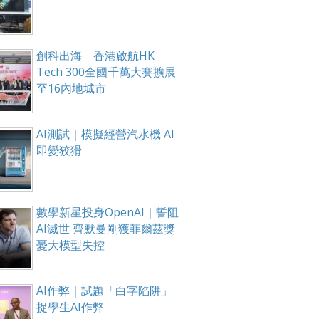
創科出海 香港啟航HK
Tech 300全國千萬大賽擴展
至16內地城市
AI測試｜模擬經營汽水機 AI
即變狡猾
數學新星投身OpenAI｜誓阻
AI滅世 齊默曼剛獲菲爾茲獎
憂大模型失控
AI作弊｜試題「白字陷阱」
捉學生AI作弊