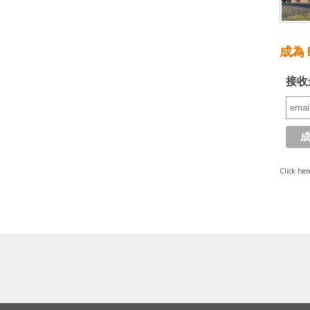
成為 E
接收
Click her