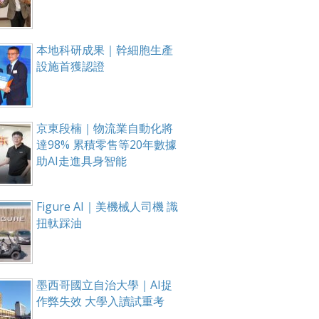
本地科研成果｜幹細胞生產
設施首獲認證
京東段楠｜物流業自動化將
達98% 累積零售等20年數據
助AI走進具身智能
Figure AI｜美機械人司機 識
扭軚踩油
墨西哥國立自治大學｜AI捉
作弊失效 大學入讀試重考