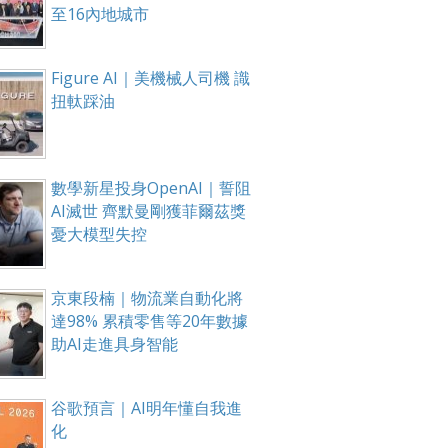
至16內地城市
Figure AI｜美機械人司機 識
扭軚踩油
數學新星投身OpenAI｜誓阻
AI滅世 齊默曼剛獲菲爾茲獎
憂大模型失控
京東段楠｜物流業自動化將
達98% 累積零售等20年數據
助AI走進具身智能
谷歌預言｜AI明年懂自我進
化