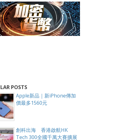
LAR POSTS
Apple新品｜新iPhone傳加
價最多1560元
創科出海 香港啟航HK
Tech 300全國千萬大賽擴展