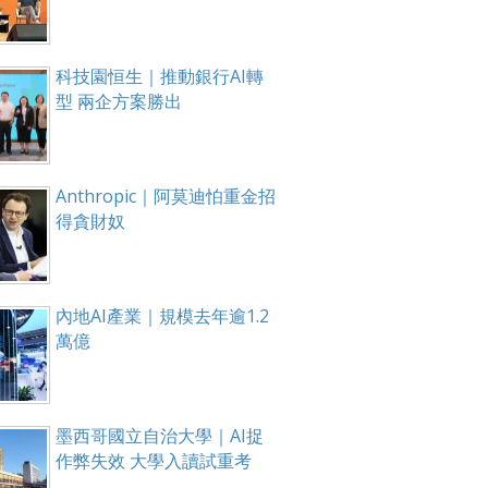
科技園恒生｜推動銀行AI轉
型 兩企方案勝出
Anthropic｜阿莫迪怕重金招
得貪財奴
內地AI產業｜規模去年逾1.2
萬億
墨西哥國立自治大學｜AI捉
作弊失效 大學入讀試重考