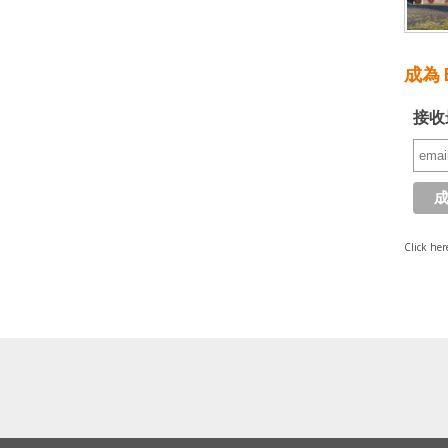
成為 E
接收
Click her