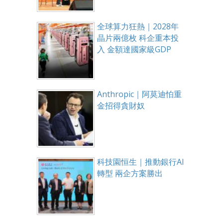
全球算力狂熱｜2028年
晶片兩億枚 科企重本投
入 金額達國家級GDP
Anthropic｜阿莫迪怕重
金招得貪財奴
科技園恒生｜推動銀行AI
轉型 兩企方案勝出