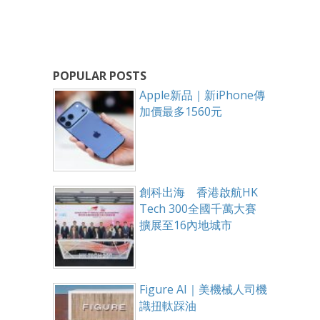
POPULAR POSTS
Apple新品｜新iPhone傳
加價最多1560元
創科出海 香港啟航HK
Tech 300全國千萬大賽
擴展至16內地城市
Figure AI｜美機械人司機
識扭軚踩油