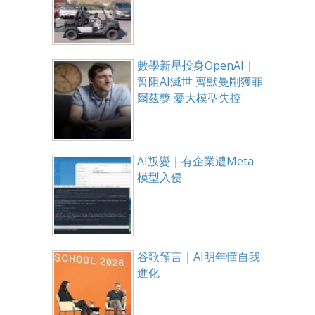
數學新星投身OpenAI｜
誓阻AI滅世 齊默曼剛獲菲
爾茲獎 憂大模型失控
AI叛變｜有企業遭Meta
模型入侵
谷歌預言｜AI明年懂自我
進化