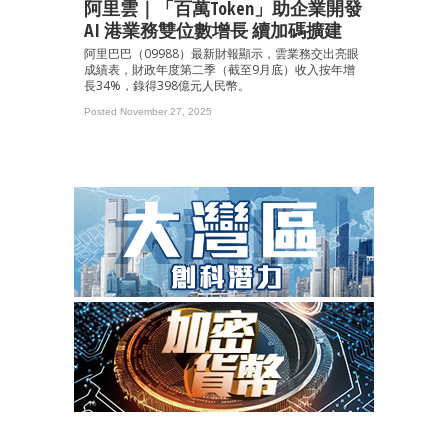
阿里雲｜「百萬Token」助企業開發
AI 港業務雙位數增長 續加碼擴建
阿里巴巴（09988）最新財報顯示，雲業務交出亮眼
成績表，財政年度第二季（截至9月底）收入按年增
長34%，錄得398億元人民幣。
Posted November 27, 2025