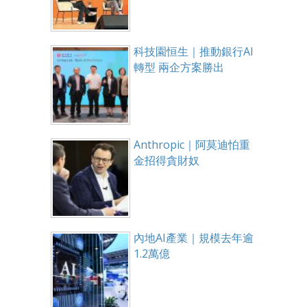
科技園恒生｜推動銀行AI
轉型 兩企方案勝出
Anthropic｜阿莫迪怕重
金招得貪財奴
內地AI產業｜規模去年逾
1.2萬億