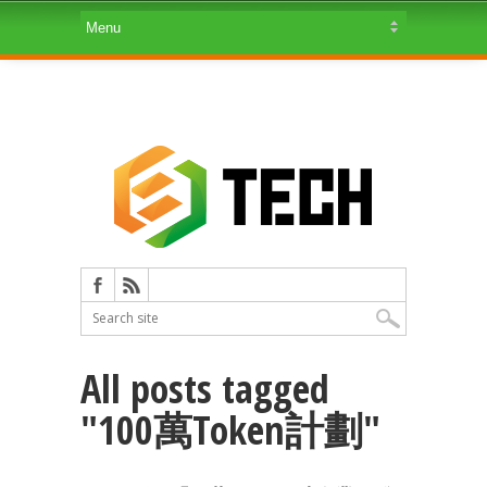
All posts tagged
"100萬Token計劃"