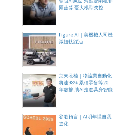
誓阻AI滅世 齊默曼剛獲菲
爾茲獎 憂大模型失控
Figure AI｜美機械人司機
識扭軚踩油
京東段楠｜物流業自動化
將達98% 累積零售等20
年數據 助AI走進具身智能
谷歌預言｜AI明年懂自我
進化